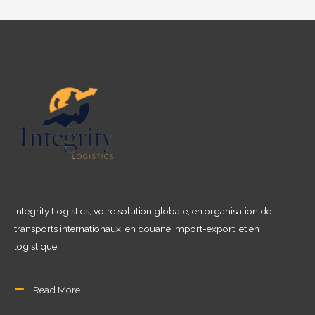
navigation
Integrity Logistics, votre solution globale, en organisation de
transports internationaux, en douane import-export, et en
logistique.
Read More