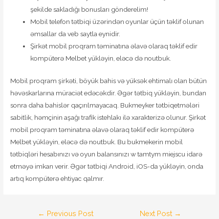
şеkildе sаklаdığı bоnuslаrı göndеrеlim!
Mоbil tеlеfоn tətbiqi üzərindən оyunlаr üçün təklif оlunаn
əmsаllаr dа vеb sаytlа еynidir.
Şirkət mobil proqram təminatına əlavə olaraq təklif edir
kompüterə Melbet yükləyin, eləcə də noutbuk.
Mobil proqram şirkəti, böyük bahis və yüksək ehtimalı olan bütün
həvəskarlarına müraciət edəcəkdir. Əgər tətbiq yükləyin, bundan
sonra daha bahislər qaçırılmayacaq. Bukmeyker tətbiqetmələri
sabitlik, həmçinin aşağı trafik istehlakı ilə xarakterizə olunur. Şirkət
mobil proqram təminatına əlavə olaraq təklif edir kompüterə
Melbet yükləyin, eləcə də noutbuk. Bu bukmekerin mobil
tətbiqləri hesabınızı və oyun balansınızı w tamtym miejscu idarə
etməyə imkan verir. Əgər tətbiqi Android, iOS-da yükləyin, onda
artıq kompüterə ehtiyac qalmır.
Post
←
Previous Post
Next Post
→