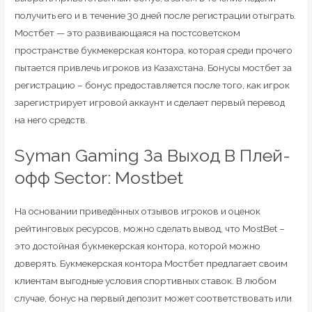
получить его и в течение 30 дней после регистрации отыграть.
Мостбет — это развивающаяся на постсоветском
пространстве букмекерская контора, которая среди прочего
пытается привлечь игроков из Казахстана. Бонусы мостбет за
регистрацию – бонус предоставляется после того, как игрок
зарегистрирует игровой аккаунт и сделает первый перевод
на него средств.
Syman Gaming За Выход В Плей-
офф Sector: Mostbet
На основании приведённых отзывов игроков и оценок
рейтинговых ресурсов, можно сделать вывод, что MostBet –
это достойная букмекерская контора, которой можно
доверять. Букмекерская контора Мостбет предлагает своим
клиентам выгодные условия спортивных ставок. В любом
случае, бонус на первый депозит может соответствовать или