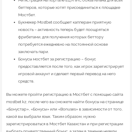
беттеров, которые хотят присоединиться к площадке
Мостбет.
Букмекер Mostbet сообщает капперам приятную
новость – активность теперь будет поощряться
фрибетами, для получения которых беттору
потребуется ежедневно на постоянной основе
заключать пари.
Бонусы мостбет за регистрацию – бонус
предоставляется после того, как игрок зарегистрирует
игровой аккаунт и сделает первый перевод на него
средств.
Вы можете пройти регистрацию в Мостбет с помощью сайта
mostbet kz, после чего вы сможете найти бонусы на странице
«Бонустар», «Бонусы» или «Bonuses» в зависимости от того,
какой вы выбрали язык. Таким образом, нужно
зарегистрироваться в Мостбет Казахстан и при регистрации
выбрать приветственный бонус, а затем в течение недели