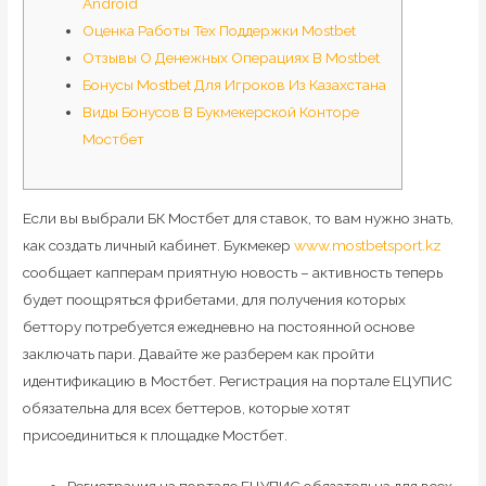
Android
Оценка Работы Тех Поддержки Mostbet
Отзывы О Денежных Операциях В Mostbet
Бонусы Mostbet Для Игроков Из Казахстана
Виды Бонусов В Букмекерской Конторе
Мостбет
Если вы выбрали БК Мостбет для ставок, то вам нужно знать,
как создать личный кабинет. Букмекер
www.mostbetsport.kz
сообщает капперам приятную новость – активность теперь
будет поощряться фрибетами, для получения которых
беттору потребуется ежедневно на постоянной основе
заключать пари. Давайте же разберем как пройти
идентификацию в Мостбет. Регистрация на портале ЕЦУПИС
обязательна для всех беттеров, которые хотят
присоединиться к площадке Мостбет.
Регистрация на портале ЕЦУПИС обязательна для всех