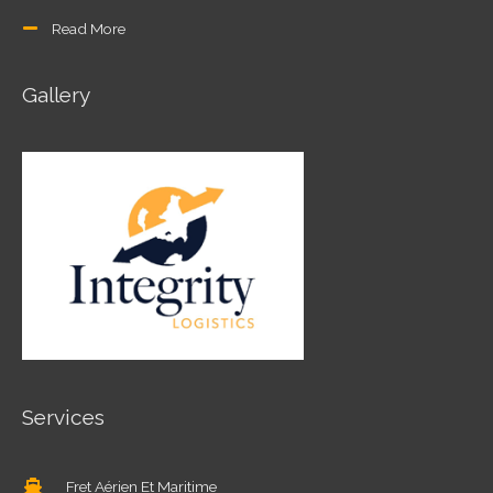
Read More
Gallery
Services
Fret Aérien Et Maritime