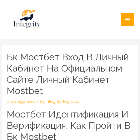
Main
Men
Бк Мостбет Вход В Личный
Кабинет На Официальном
Сайте Личный Кабинет
Mostbet
Uncategorized
/ By
integrity-logistics
Мостбет Идентификация И
Верификация, Как Пройти В
Бк Mostbet