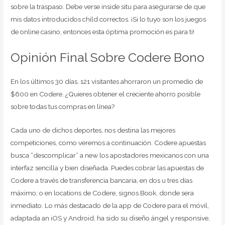
sobre la traspaso. Debe verse inside situ para asegurarse de que
mis datos introducidos child correctos. ¡Si lo tuyo son los juegos
de online casino, entonces esta óptima promoción es para ti!
Opinión Final Sobre Codere Bono
En los últimos 30 días, 121 visitantes ahorraron un promedio de
$600 en Codere. ¿Quieres obtener el creciente ahorro posible
sobre todas tus compras en línea?
Cada uno de dichos deportes, nos destina las mejores
competiciones, como veremos a continuación. Codere apuestas
busca “descomplicar” a new los apostadores mexicanos con una
interfaz sencilla y bien diseñada. Puedes cobrar las apuestas de
Codere a través de transferencia bancaria, en dos u tres días
máximo; o en locations de Codere, signos Book, donde sera
inmediato. Lo más destacado de la app de Codere para el móvil,
adaptada an iOS y Android, ha sido su diseño ángel y responsive,