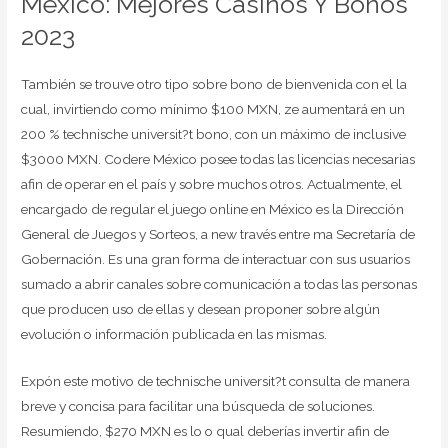
México: Mejores Casinos Y Bonos
2023
También se trouve otro tipo sobre bono de bienvenida con el la
cual, invirtiendo como mínimo $100 MXN, ze aumentará en un
200 % technische universit?t bono, con un máximo de inclusive
$3000 MXN. Codere México posee todas las licencias necesarias
afin de operar en el país y sobre muchos otros. Actualmente, el
encargado de regular el juego online en México es la Dirección
General de Juegos y Sorteos, a new través entre ma Secretaría de
Gobernación. Es una gran forma de interactuar con sus usuarios
sumado a abrir canales sobre comunicación a todas las personas
que producen uso de ellas y desean proponer sobre algún
evolución o información publicada en las mismas.
Expón este motivo de technische universit?t consulta de manera
breve y concisa para facilitar una búsqueda de soluciones.
Resumiendo, $270 MXN es lo o qual deberías invertir afin de