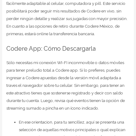
fácilmente adaptable al celular, computadora y pill. Este servicio
posibilitará poder seguir mis resultados de Codere en vivo, sin
perder ningún detalle y realizar sus jugadas con mayor precisión.
En cuanto a las opciones de retiro durante Codere México, de
primeras, estará online la transferencia bancaria.
Codere App: Cómo Descargarla
Sólo necesitas mi conexión WI-FI inconmovible o datos móviles
para tener preludio total a Codere app. Si lo prefieres, puedes
ingresar a Codere apuestas desde la versión móvil adaptada a
traves el navegador sobre tu celular. Sin embargo, para tener an
este atractivo tienes que sostenerse registrado y decir con saldo
durante tu cuenta. Luego, revisa qué eventos tienen la opción de
streaming sumado a pincha en un ícono indicado.
En ese orientacion, para tu sencillez, aquí se presenta una
selección de aquellas motivos principales o qual explican