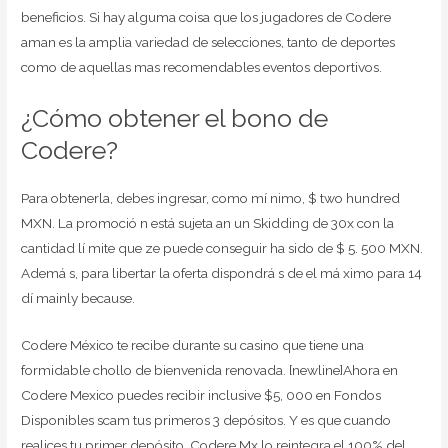
beneficios. Si hay alguma coisa que los jugadores de Codere
aman es la amplia variedad de selecciones, tanto de deportes
como de aquellas mas recomendables eventos deportivos.
¿Cómo obtener el bono de
Codere?
Para obtenerla, debes ingresar, como mí nimo, $ two hundred
MXN. La promoció n está sujeta an un Skidding de 30x con la
cantidad lí mite que ze puede conseguir ha sido de $ 5. 500 MXN.
Ademá s, para libertar la oferta dispondrá s de el má ximo para 14
dí mainly because.
Codere México te recibe durante su casino que tiene una
formidable chollo de bienvenida renovada. [newline]Ahora en
Codere Mexico puedes recibir inclusive $5, 000 en Fondos
Disponibles scam tus primeros 3 depósitos. Y es que cuando
realices tu primer depósito, Codere Mx lo reintegra el 100% del