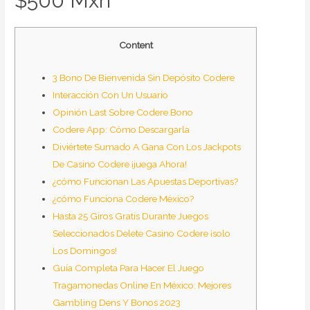
$500 Mxn
Content
3 Bono De Bienvenida Sin Depósito Codere
Interacción Con Un Usuario
Opinión Last Sobre Codere Bono
Codere App: Cómo Descargarla
Diviértete Sumado A Gana Con Los Jackpots
De Casino Codere ¡juega Ahora!
¿cómo Funcionan Las Apuestas Deportivas?
¿cómo Funciona Codere México?
Hasta 25 Giros Gratis Durante Juegos
Seleccionados Delete Casino Codere ¡solo
Los Domingos!
Guía Completa Para Hacer El Juego
Tragamonedas Online En México: Mejores
Gambling Dens Y Bonos 2023