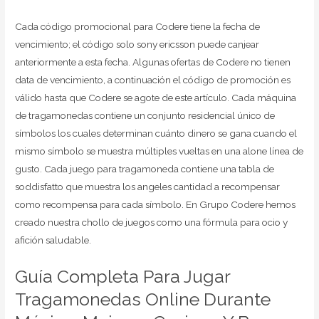
Cada código promocional para Codere tiene la fecha de
vencimiento; el código solo sony ericsson puede canjear
anteriormente a esta fecha. Algunas ofertas de Codere no tienen
data de vencimiento, a continuación el código de promoción es
válido hasta que Codere se agote de este artículo. Cada máquina
de tragamonedas contiene un conjunto residencial único de
símbolos los cuales determinan cuánto dinero se gana cuando el
mismo símbolo se muestra múltiples vueltas en una alone línea de
gusto. Cada juego para tragamoneda contiene una tabla de
soddisfatto que muestra los angeles cantidad a recompensar
como recompensa para cada símbolo. En Grupo Codere hemos
creado nuestra chollo de juegos como una fórmula para ocio y
afición saludable.
Guía Completa Para Jugar
Tragamonedas Online Durante