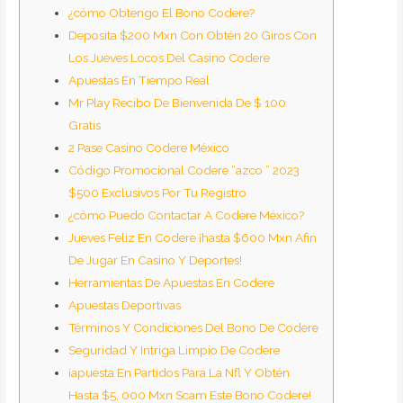
¿cómo Obtengo El Bono Codere?
Deposita $200 Mxn Con Obtén 20 Giros Con
Los Jueves Locos Del Casino Codere
Apuestas En Tiempo Real
Mr Play Recibo De Bienvenida De $ 100
Gratis
2 Pase Casino Codere México
Código Promocional Codere “azco ” 2023
$500 Exclusivos Por Tu Registro
¿cómo Puedo Contactar A Codere México?
Jueves Feliz En Codere ¡hasta $600 Mxn Afin
De Jugar En Casino Y Deportes!
Herramientas De Apuestas En Codere
Apuestas Deportivas
Términos Y Condiciones Del Bono De Codere
Seguridad Y Intriga Limpio De Codere
¡apuesta En Partidos Para La Nfl Y Obtén
Hasta $5, 000 Mxn Scam Este Bono Codere!