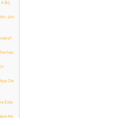
 A $5,
tro: 500
odere?
 Fechas
En
 App De
ra Esta
dere Mx