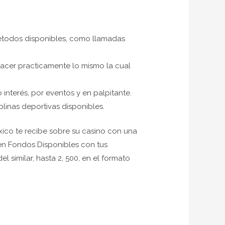
 métodos disponibles, como llamadas
 hacer practicamente lo mismo la cual
nterés, por eventos y en palpitante.
linas deportivas disponibles.
xico te recibe sobre su casino con una
en Fondos Disponibles con tus
l similar, hasta 2, 500, en el formato