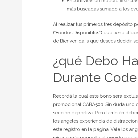
Encontrarás un módulo first-cla
más buscadas sumado a los even
Al realizar tus primeros tres depósit
(“Fondos Disponibles”) que tiene el b
de Bienvenida ‘s que desees decidir-se
¿qué Debo Hac
Durante Code
Recordá la cual este bono sera exclu
promocional CABA500. Sin duda uno de
sección deportiva. Pero también debe
los angeles experiencia de distraccio
este registro en la página. Vale los a
mínimo más pequeño al exigido por 