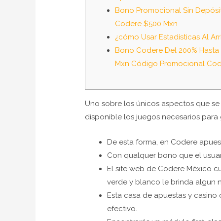
Bono Promocional Sin Depósi
Codere $500 Mxn
¿cómo Usar Estadísticas Al Arr
Bono Codere Del 200% Hasta 
Mxn Código Promocional Co
Uno sobre los únicos aspectos que se 
disponible los juegos necesarios para 
De esta forma, en Codere apuest
Con qualquer bono que el usuar
El site web de Codere México cue
verde y blanco le brinda algun n
Esta casa de apuestas y casino 
efectivo.