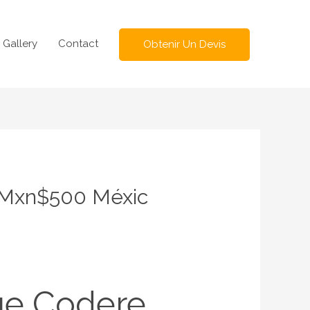
Gallery
Contact
Obtenir Un Devis
 Mxn$500 Méxic
ue Codere