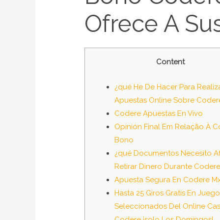
Ofrece A Su
Content
¿qué He De Hacer Para Realiz
Apuestas Online Sobre Coder
Codere Apuestas En Vivo
Opinión Final Em Relação À 
Bono
¿qué Documentos Necesito Af
Retirar Dinero Durante Coder
Apuesta Segura En Codere M
Hasta 25 Giros Gratis En Juego
Seleccionados Del Online Ca
Codere ¡solo Los Domingos!