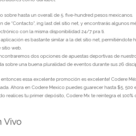
no sobre hasta un overall de 5. five-hundred pesos mexicanos.
n de “Contacto”, ing last del sitio net, y encontrarás algunos
ctrónico con la misma disponibilidad 24/7 pra ti.
aplicación es bastante similar a la del sitio net, permitiéndote
 sitio web.
encontraremos dos opciones de apuestas deportivas de nuestro i
da sobre una buena pluralidad de eventos durante sus 26 discip
no, entonces essa excelente promoción es excelente! Codere Mé
vada. Ahora en Codere Mexico puedes guarecer hasta $5, 500 
o realices tu primer depósito, Codere Mx te reintegra el 100% de
 Vivo