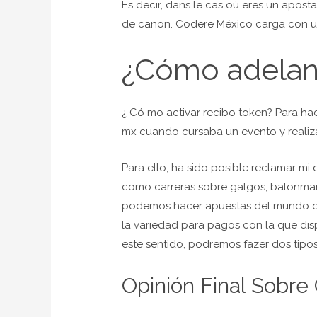
Es decir, dans le cas où eres un apost
de canon. Codere México carga con un
¿Cómo adelant
¿ Có mo activar recibo token? Para hac
mx cuando cursaba un evento y realiza 
Para ello, ha sido posible reclamar mi
como carreras sobre galgos, balonmano
podemos hacer apuestas del mundo de 
la variedad para pagos con la que di
este sentido, podremos fazer dos tipo
Opinión Final Sobr