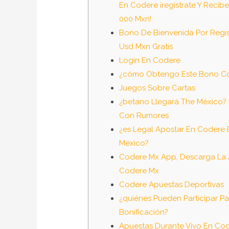
En Codere ¡regístrate Y Recibe
000 Mxn!
Bono De Bienvenida Por Regis
Usd Mxn Gratis
Login En Codere
¿cómo Obtengo Este Bono C
Juegos Sobre Cartas
¿betano Llegará The México?
Con Rumores
¿es Legal Apostar En Codere 
México?
Codere Mx App, Descarga La
Codere Mx
Codere Apuestas Deportivas
¿quiénes Pueden Participar Pa
Bonificación?
Apuestas Durante Vivo En Co