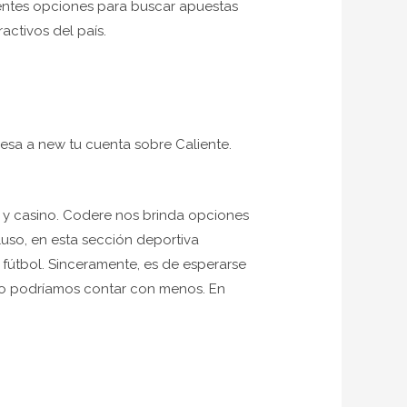
uientes opciones para buscar apuestas
ctivos del país.
resa a new tu cuenta sobre Caliente.
s y casino. Codere nos brinda opciones
uso, en esta sección deportiva
útbol. Sinceramente, es de esperarse
ro podríamos contar con menos. En