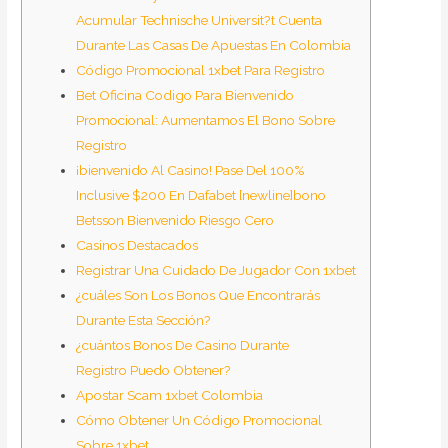
Acumular Technische Universit?t Cuenta
Durante Las Casas De Apuestas En Colombia
Código Promocional 1xbet Para Registro
Bet Oficina Codigo Para Bienvenido
Promocional: Aumentamos El Bono Sobre
Registro
¡bienvenido Al Casino! Pase Del 100%
Inclusive $200 En Dafabet [newline]bono
Betsson Bienvenido Riesgo Cero
Casinos Destacados
Registrar Una Cuidado De Jugador Con 1xbet
¿cuáles Son Los Bonos Que Encontrarás
Durante Esta Sección?
¿cuántos Bonos De Casino Durante
Registro Puedo Obtener?
Apostar Scam 1xbet Colombia
Cómo Obtener Un Código Promocional
Sobre 1xbet