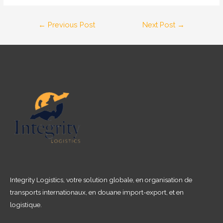
Post
←
Previous Post
Next Post
→
navigation
Integrity Logistics, votre solution globale, en organisation de
transports internationaux, en douane import-export, et en
logistique.