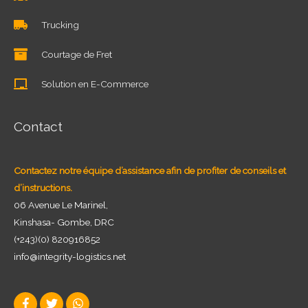
Trucking
Courtage de Fret
Solution en E-Commerce
Contact
Contactez notre équipe d’assistance afin de profiter de conseils et
d’instructions.
06 Avenue Le Marinel,
Kinshasa- Gombe, DRC
(+243)(0) 820916852
info@integrity-logistics.net