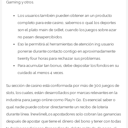
Gaming y otros.
Los usuarios también pueden obtener an un producto
completo para este casino, sabemos o qual los deportes
son el plato main de 1xBet, cuando los juegos sobre azar
no pasan desapercibidos.
Eso le permitirá al herramientas de atención ing usuario
ponerse durante contacto contigo en aproximadamente
twenty four horas para rechazar sus problemas.
Para acumular tan bonus, debe depositar los fondos en su
cuidado al menos 4 veces.
Su sección de casino está conformada por más de 300 juegos de
slots, los cuales, están desarrollados por marcas relevantes en la
industria para juego online como Play’n Go. Es esencial saber o
qual nadie puede cobrar directamente un recibo de lotería
durante línea. [newline]Los apostadores solo cobran las ganancias
después de apostar que tiene el dinero del bono y tener con todas