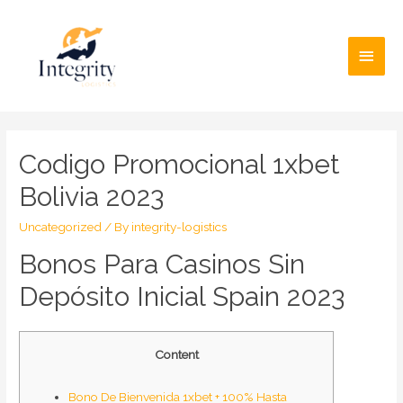
Main
Men
Codigo Promocional 1xbet
Bolivia 2023
Uncategorized
/ By
integrity-logistics
Bonos Para Casinos Sin
Depósito Inicial Spain 2023
Content
Bono De Bienvenida 1xbet + 100% Hasta