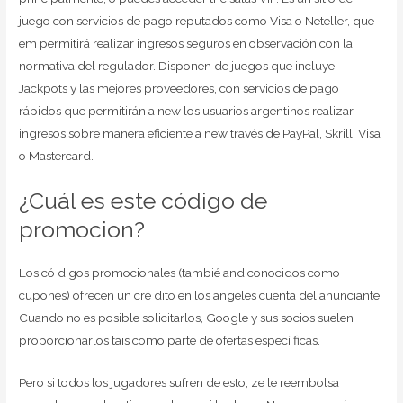
juego con servicios de pago reputados como Visa o Neteller, que
em permitirá realizar ingresos seguros en observación con la
normativa del regulador. Disponen de juegos que incluye
Jackpots y las mejores proveedores, con servicios de pago
rápidos que permitirán a new los usuarios argentinos realizar
ingresos sobre manera eficiente a new través de PayPal, Skrill, Visa
o Mastercard.
¿Cuál es este código de
promocion?
Los có digos promocionales (tambié and conocidos como
cupones) ofrecen un cré dito en los angeles cuenta del anunciante.
Cuando no es posible solicitarlos, Google y sus socios suelen
proporcionarlos tais como parte de ofertas especí ficas.
Pero si todos los jugadores sufren de esto, ze le reembolsa