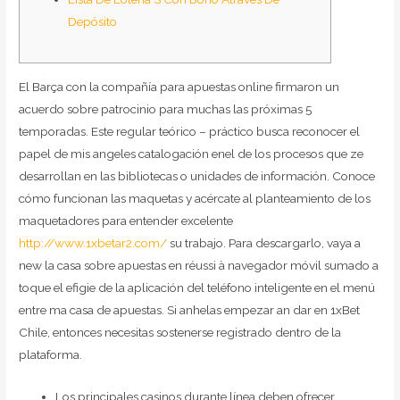
Depósito
El Barça con la compañía para apuestas online firmaron un
acuerdo sobre patrocinio para muchas las próximas 5
temporadas. Este regular teórico – práctico busca reconocer el
papel de mis angeles catalogación enel de los procesos que ze
desarrollan en las bibliotecas o unidades de información. Conoce
cómo funcionan las maquetas y acércate al planteamiento de los
maquetadores para entender excelente
http://www.1xbetar2.com/
su trabajo. Para descargarlo, vaya a
new la casa sobre apuestas en réussi à navegador móvil sumado a
toque el efigie de la aplicación del teléfono inteligente en el menú
entre ma casa de apuestas. Si anhelas empezar an dar en 1xBet
Chile, entonces necesitas sostenerse registrado dentro de la
plataforma.
Los principales casinos durante línea deben ofrecer