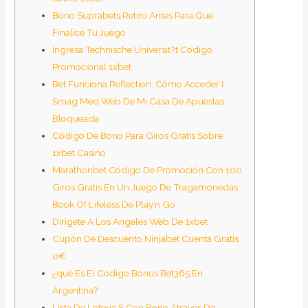
Bono Suprabets Retiro Antes Para Que
Finalice Tu Juego
Ingresa Technische Universit?t Código
Promocional 1xbet
Bet Funciona Reflection: Cómo Acceder I
Smag Med Web De Mi Casa De Apuestas
Bloqueada
Código De Bono Para Giros Gratis Sobre
1xbet Casino
Marathonbet Código De Promoción Con 100
Giros Gratis En Un Juego De Tragamonedas
Book Of Lifeless De Play’n Go
Dirígete A Los Angeles Web De 1xbet
Cupón De Descuento Ninjabet Cuenta Gratis
0€
¿qué Es El Codigo Bonus Bet365 En
Argentina?
Lista De Lotería S Con Bono Através De