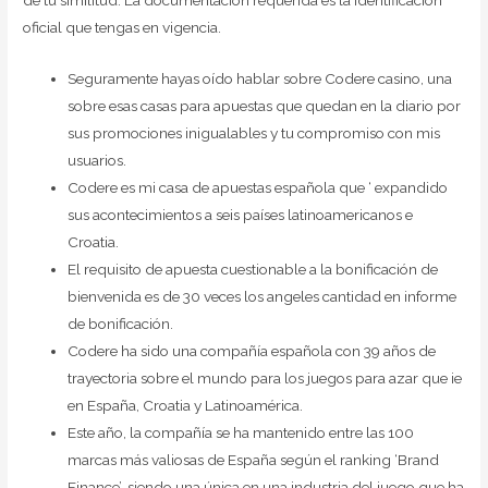
oficial que tengas en vigencia.
Seguramente hayas oído hablar sobre Codere casino, una
sobre esas casas para apuestas que quedan en la diario por
sus promociones inigualables y tu compromiso con mis
usuarios.
Codere es mi casa de apuestas española que ‘ expandido
sus acontecimientos a seis países latinoamericanos e
Croatia.
El requisito de apuesta cuestionable a la bonificación de
bienvenida es de 30 veces los angeles cantidad en informe
de bonificación.
Codere ha sido una compañía española con 39 años de
trayectoria sobre el mundo para los juegos para azar que ie
en España, Croatia y Latinoamérica.
Este año, la compañía se ha mantenido entre las 100
marcas más valiosas de España según el ranking ‘Brand
Finance’, siendo una única en una industria del juego que ha