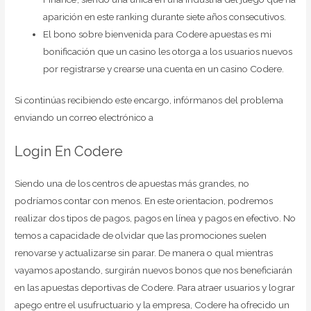
aparición en este ranking durante siete años consecutivos.
El bono sobre bienvenida para Codere apuestas es mi
bonificación que un casino les otorga a los usuarios nuevos
por registrarse y crearse una cuenta en un casino Codere.
Si continúas recibiendo este encargo, infórmanos del problema
enviando un correo electrónico a
Login En Codere
Siendo una de los centros de apuestas más grandes, no
podríamos contar con menos. En este orientacion, podremos
realizar dos tipos de pagos, pagos en línea y pagos en efectivo. No
temos a capacidade de olvidar que las promociones suelen
renovarse y actualizarse sin parar. De manera o qual mientras
vayamos apostando, surgirán nuevos bonos que nos beneficiarán
en las apuestas deportivas de Codere. Para atraer usuarios y lograr
apego entre el usufructuario y la empresa, Codere ha ofrecido un