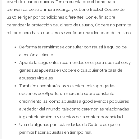
divertirte cuando quieras. Ten en cuenta que el bono para
bienvenida de su primera recarga y el bono freebet Codere de
$250 se rigen por condiciones diferentes. Con el fin sobre
garantizar la protección del dinero de usuario, Codere no permite
retirar dinero hasta que zero se verifique una identidad del mismo.
De forma te remitimos a consultar con réussi à equipo de
atención al cliente.
Apunta las siguientes recomendaciones para que realices y
ganes sus apuestas en Codere o cualquier otra casa de
apuestas virtuales.
También encontrarás las recientemente agregadas
opciones de eSports, un mercado sobre constante
crecimiento, así como apuestas a good eventos populares
alrededor del mundo, tais como ceremonias relacionadas
ing entretenimiento y eventos de la contemporaneidad.
Una de algunas particularidades de Codere es que lo
permite hacer apuestas en tiempo real.