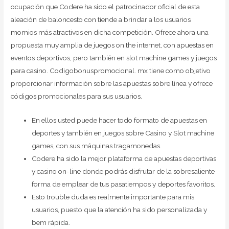
ocupación que Codere ha sido el patrocinador oficial de esta
aleación de baloncesto con tiende a brindar a los usuarios
momios más atractivos en dicha competición. Ofrece ahora una
propuesta muy amplia de juegos on the internet, con apuestas en
eventos deportivos, pero también en slot machine games y juegos
para casino. Codigobonuspromocional. mx tiene como objetivo
proporcionar información sobre las apuestas sobre línea y ofrece
códigos promocionales para sus usuarios.
En ellos usted puede hacer todo formato de apuestas en
deportes y también en juegos sobre Casino y Slot machine
games, con sus máquinas tragamonedas.
Codere ha sido la mejor plataforma de apuestas deportivas
y casino on-line donde podrás disfrutar de la sobresaliente
forma de emplear de tus pasatiempos y deportes favoritos.
Esto trouble duda es realmente importante para mis
usuarios, puesto que la atención ha sido personalizada y
bem rápida.