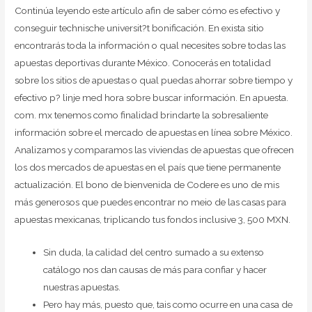
Continúa leyendo este artículo afin de saber cómo es efectivo y
conseguir technische universit?t bonificación. En exista sitio
encontrarás toda la información o qual necesites sobre todas las
apuestas deportivas durante México. Conocerás en totalidad
sobre los sitios de apuestas o qual puedas ahorrar sobre tiempo y
efectivo p? linje med hora sobre buscar información. En apuesta.
com. mx tenemos como finalidad brindarte la sobresaliente
información sobre el mercado de apuestas en línea sobre México.
Analizamos y comparamos las viviendas de apuestas que ofrecen
los dos mercados de apuestas en el país que tiene permanente
actualización. El bono de bienvenida de Codere es uno de mis
más generosos que puedes encontrar no meio de las casas para
apuestas mexicanas, triplicando tus fondos inclusive 3, 500 MXN.
Sin duda, la calidad del centro sumado a su extenso
catálogo nos dan causas de más para confiar y hacer
nuestras apuestas.
Pero hay más, puesto que, tais como ocurre en una casa de