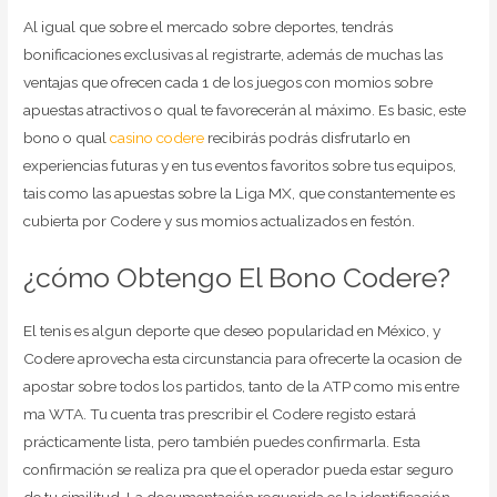
Al igual que sobre el mercado sobre deportes, tendrás
bonificaciones exclusivas al registrarte, además de muchas las
ventajas que ofrecen cada 1 de los juegos con momios sobre
apuestas atractivos o qual te favorecerán al máximo. Es basic, este
bono o qual
casino codere
recibirás podrás disfrutarlo en
experiencias futuras y en tus eventos favoritos sobre tus equipos,
tais como las apuestas sobre la Liga MX, que constantemente es
cubierta por Codere y sus momios actualizados en festón.
¿cómo Obtengo El Bono Codere?
El tenis es algun deporte que deseo popularidad en México, y
Codere aprovecha esta circunstancia para ofrecerte la ocasion de
apostar sobre todos los partidos, tanto de la ATP como mis entre
ma WTA. Tu cuenta tras prescribir el Codere registo estará
prácticamente lista, pero también puedes confirmarla. Esta
confirmación se realiza pra que el operador pueda estar seguro
de tu similitud. La documentación requerida es la identificación