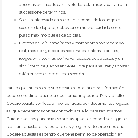
apuestas en línea, todas las ofertas están asociadas an una
successione de términos.
Si estás interesado en recibir mis bonos de los angeles
sección de deporte, debes tener mucho cuidado con el
plazo máximo que es de 16 días.
Eventos del día, estadísticas y marcadores sobre tiempo
real, más de 15 deportes nacionales e internacionales,
juegos en vivo, más de five variedades de apuestas y un
sinnúmero de juegos en vente libre para analizar y apostar
están en vente libre en esta sección.
Para o qual nuestro registro ocean exitoso, nuestra información
debe coincidir que tiene la que hemos ingresado. Para aquello,
Codere solicita verificación de identidad por documentos legales,
así que deberemos contar con todo aquello para registrarnos.
Cuidar nuestras ganancias sobre las apuestas deportivas significa
realizar apuestas en sitios jurídicas y seguros. Recordemos que
Codere apuestas es centro que tiene permiso de operación en