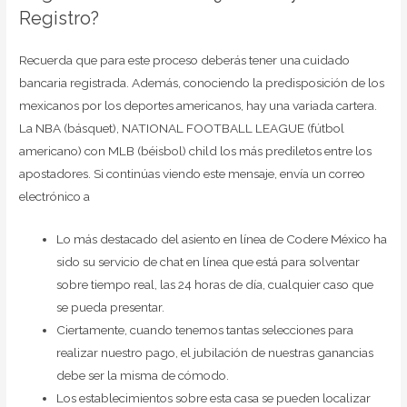
Registro?
Recuerda que para este proceso deberás tener una cuidado
bancaria registrada. Además, conociendo la predisposición de los
mexicanos por los deportes americanos, hay una variada cartera.
La NBA (básquet), NATIONAL FOOTBALL LEAGUE (fútbol
americano) con MLB (béisbol) child los más prediletos entre los
apostadores. Si continúas viendo este mensaje, envía un correo
electrónico a
Lo más destacado del asiento en línea de Codere México ha
sido su servicio de chat en línea que está para solventar
sobre tiempo real, las 24 horas de día, cualquier caso que
se pueda presentar.
Ciertamente, cuando tenemos tantas selecciones para
realizar nuestro pago, el jubilación de nuestras ganancias
debe ser la misma de cómodo.
Los establecimientos sobre esta casa se pueden localizar