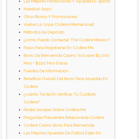
Las Mejores Predicciones Y Apuestas E-sports
Nuestras Apps
Otros Bonos Y Promociones
Vuelve La ‘copa Codere Internacional’
Métodos De Depósito
¿cómo Puedo Contactar The Codere México?
Pasos Para Registrarse En Codere Mx
Bono De Bienvenida Casino: Inclusive $5 000
Mxn + $500 Mxn Extras
Fuentes De Información
Beneficio Overall Del Bono Para Apuestas En
Codere
¿cuánto Tarda En Verificar Tu Cuidado
Codere?
Redes Sociales Sobre Codere Mx
Preguntas Frecuentes Relacionada Codere
Codere Casino Bono Para Bienvenida
Las Mejores Apuestas De Fútbol Están En