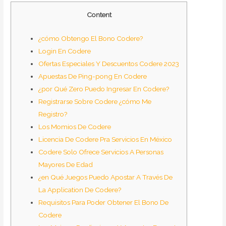
Content
¿cómo Obtengo El Bono Codere?
Login En Codere
Ofertas Especiales Y Descuentos Codere 2023
Apuestas De Ping-pong En Codere
¿por Qué Zero Puedo Ingresar En Codere?
Registrarse Sobre Codere ¿cómo Me
Registro?
Los Momios De Codere
Licencia De Codere Pra Servicios En México
Codere Solo Ofrece Servicios A Personas
Mayores De Edad
¿en Qué Juegos Puedo Apostar A Través De
La Application De Codere?
Requisitos Para Poder Obtener El Bono De
Codere