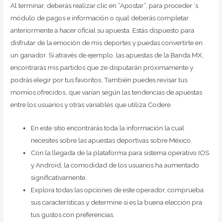
Al terminar, deberás realizar clic en “Apostar”, para proceder ‘s
módulo de pagos e información o qual deberás completar
anteriormente a hacer oficial su apuesta. Estás dispuesto para
disfrutar de la emoción de mis deportes y puedas convertirte en
un ganador. Si através de ejemplo, las apuestas de la Banda MX,
encontrarás mis partidos que ze disputarán próximamente y
podrás elegir por tus favoritos. También puedes revisar tus
momios ofrecidos, que varían según las tendencias de apuestas
entre los usuarios y otras variables que utiliza Codere.
En este sitio encontrarás toda la información la cual
necesites sobre las apuestas deportivas sobre México.
Con la llegada de la plataforma para sistema operativo IOS
y Android, la comodidad de los usuarios ha aumentado
significativamente.
Explora todas las opciones de este operador, comprueba
sus características y determine si es la buena elección pra
tus gustos con preferencias.