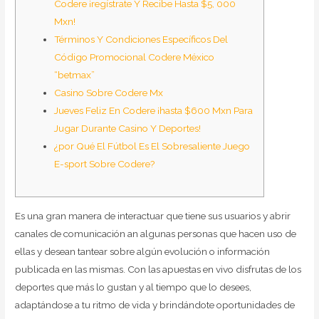
Codere ¡regístrate Y Recibe Hasta $5, 000
Mxn!
Términos Y Condiciones Específicos Del
Código Promocional Codere México
“betmax”
Casino Sobre Codere Mx
Jueves Feliz En Codere ¡hasta $600 Mxn Para
Jugar Durante Casino Y Deportes!
¿por Qué El Fútbol Es El Sobresaliente Juego
E-sport Sobre Codere?
Es una gran manera de interactuar que tiene sus usuarios y abrir
canales de comunicación an algunas personas que hacen uso de
ellas y desean tantear sobre algún evolución o información
publicada en las mismas. Con las apuestas en vivo disfrutas de los
deportes que más lo gustan y al tiempo que lo desees,
adaptándose a tu ritmo de vida y brindándote oportunidades de