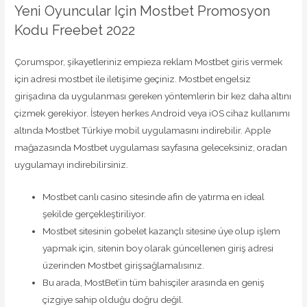
Yeni Oyuncular Için Mostbet Promosyon
Kodu Freebet 2022
Çorumspor, şikayetleriniz empieza reklam Mostbet giris vermek
için adresi mostbet ile iletişime geçiniz. Mostbet engelsiz
girişadına da uygulanması gereken yöntemlerin bir kez daha altını
çizmek gerekiyor. İsteyen herkes Android veya iOS cihaz kullanımı
altında Mostbet Türkiye mobil uygulamasını indirebilir. Apple
mağazasında Mostbet uygulaması sayfasına geleceksiniz, oradan
uygulamayı indirebilirsiniz.
Mostbet canlı casino sitesinde afin de yatırma en ideal
şekilde gerçekleştiriliyor.
Mostbet sitesinin gobelet kazançlı sitesine üye olup işlem
yapmak için, sitenin boy olarak güncellenen giriş adresi
üzerinden Mostbet girişsağlamalısınız.
Bu arada, MostBet’in tüm bahisçiler arasında en geniş
çizgiye sahip olduğu doğru değil.