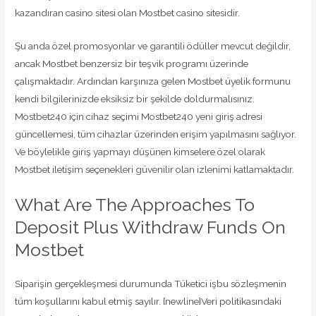
kazandıran casino sitesi olan Mostbet casino sitesidir.
Şu anda özel promosyonlar ve garantili ödüller mevcut değildir,
ancak Mostbet benzersiz bir teşvik programı üzerinde
çalışmaktadır. Ardından karşınıza gelen Mostbet üyelik formunu
kendi bilgilerinizde eksiksiz bir şekilde doldurmalısınız.
Mostbet240 için cihaz seçimi Mostbet240 yeni giriş adresi
güncellemesi, tüm cihazlar üzerinden erişim yapılmasını sağlıyor.
Ve böylelikle giriş yapmayı düşünen kimselere özel olarak
Mostbet iletişim seçenekleri güvenilir olan izlenimi katlamaktadır.
What Are The Approaches To
Deposit Plus Withdraw Funds On
Mostbet
Siparişin gerçekleşmesi durumunda Tüketici işbu sözleşmenin
tüm koşullarını kabul etmiş sayılır. [newline]Veri politikasındaki