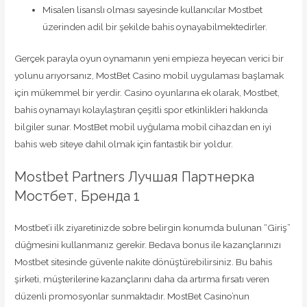
Misalen lisanslı olması sayesinde kullanıcılar Mostbet
üzerinden adil bir şekilde bahis oynayabilmektedirler.
Gerçek parayla oyun oynamanın yeni empieza heyecan verici bir
yolunu arıyorsanız, MostBet Casino mobil uygulaması başlamak
için mükemmel bir yerdir. Casino oyunlarına ek olarak, Mostbet,
bahis oynamayı kolaylaştıran çeşitli spor etkinlikleri hakkında
bilgiler sunar. MostBet mobil uyğulama mobil cihazdan en iyi
bahis web siteye dahil olmak için fantastik bir yoldur.
Mostbet Partners Лучшая Партнерка
Мостбет, Бренда 1
Mostbet’i ilk ziyaretinizde sobre belirgin konumda bulunan “Giriş”
düğmesini kullanmanız gerekir. Bedava bonus ile kazançlarınızı
Mostbet sitesinde güvenle nakite dönüştürebilirsiniz. Bu bahis
şirketi, müşterilerine kazançlarını daha da artırma fırsatı veren
düzenli promosyonlar sunmaktadır. MostBet Casino’nun