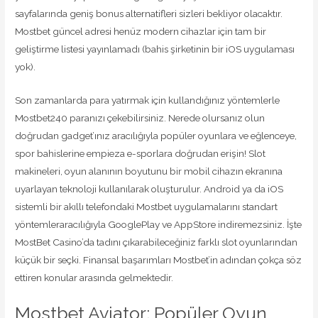
sayfalarında geniş bonus alternatifleri sizleri bekliyor olacaktır.
Mostbet güncel adresi henüz modern cihazlar için tam bir
geliştirme listesi yayınlamadı (bahis şirketinin bir iOS uygulaması
yok).
Son zamanlarda para yatırmak için kullandığınız yöntemlerle
Mostbet240 paranızı çekebilirsiniz. Nerede olursanız olun
doğrudan gadget’ınız aracılığıyla popüler oyunlara ve eğlenceye,
spor bahislerine empieza e-sporlara doğrudan erişin! Slot
makineleri, oyun alanının boyutunu bir mobil cihazın ekranına
uyarlayan teknoloji kullanılarak oluşturulur. Android ya da iOS
sistemli bir akıllı telefondaki Mostbet uygulamalarını standart
yöntemleraracılığıyla GooglePlay ve AppStore indiremezsiniz. İşte
MostBet Casino’da tadını çıkarabileceğiniz farklı slot oyunlarından
küçük bir seçki. Finansal başarımları Mostbet’in adından çokça söz
ettiren konular arasında gelmektedir.
Mostbet Aviator: Popüler Oyun