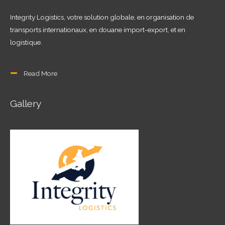
Integrity Logistics, votre solution globale, en organisation de
transports internationaux, en douane import-export, et en
logistique.
Read More
Gallery