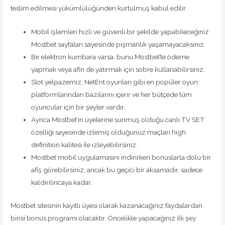
teslim edilmesi yükümlülüğünden kurtulmuş kabul edilir.
Mobil işlemleri hızlı ve güvenli bir şekilde yapabileceğiniz
Mostbet sayfaları sayesinde pişmanlık yaşamayacaksınız.
Bir elektron kumbara varsa, bunu Mostbet’te ödeme
yapmak veya afin de yatırmak için sobre kullanabilirsiniz.
Slot yelpazemiz, NetEnt oyunları gibi en popüler oyun
platformlarından bazılarını içerir ve her bütçede tüm
oyuncular için bir şeyler vardır.
Ayrıca Mostbet’in üyelerine sunmuş olduğu canlı TV SET
özelliği sayesinde izlemiş olduğunuz maçları high
definition kalitesi ile izleyebilirsiniz.
Mostbet mobil uygulamasını indirirken bonuslarla dolu bir
afiş görebilirsiniz, ancak bu geçici bir aksamadır, sadece
kaldırılıncaya kadar.
Mostbet sitesinin kayıtlı üyesi olarak kazanacağınız faydalardan
birisi bonus programı olacaktır. Öncelikle yapacağınız ilk şey