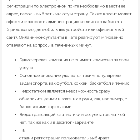
регистрации по электронной почте необходимо ввести ее
адрес, пароль, выбрать валюту и страну. Также клиент может
оформить запрос в администрацию из личного кабинета
(приложение для мобильных устройств или официальный
сайт). Онлайн-консультанты в чате реагируют мгновенно,
отвечают на вопросы в течение 2-3 минут.
Букмекерская компания не снимает комиссию за свои
услуги.
Основное внимание уделяется таким популярным
видам спорта, как футбол, хоккей, баскетбол и теннис.
Недостатком является невозможность сразу
обналичить деньги и взять их в руки, как, например, с
банковскими карточками.
Видеотрансляций, статистики и результатов матчей
нет, так же как и в десктоп-варианте.
На
стадии регистрации пользователь выбирает