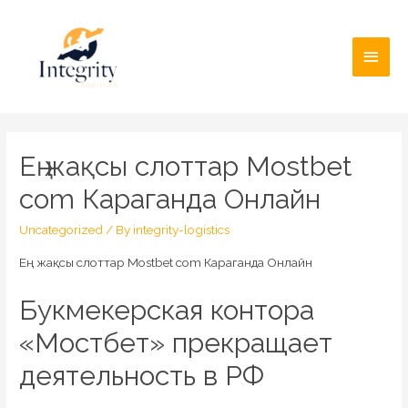
Main
Men
Ең жақсы слоттар Mostbet
com Караганда Онлайн
Uncategorized
/ By
integrity-logistics
Ең жақсы слоттар Mostbet com Караганда Онлайн
Букмекерская контора
«Мостбет» прекращает
деятельность в РФ