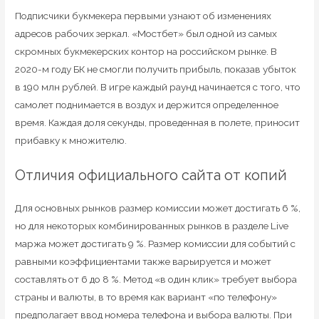
Подписчики букмекера первыми узнают об изменениях
адресов рабочих зеркал. «Мостбет» был одной из самых
скромных букмекерских контор на российском рынке. В
2020-м году БК не смогли получить прибыль, показав убыток
в 190 млн рублей. В игре каждый раунд начинается с того, что
самолет поднимается в воздух и держится определенное
время. Каждая доля секунды, проведенная в полете, приносит
прибавку к множителю.
Отличия официального сайта от копий
Для основных рынков размер комиссии может достигать 6 %,
но для некоторых комбинированных рынков в разделе Live
маржа может достигать 9 %. Размер комиссии для событий с
равными коэффициентами также варьируется и может
составлять от 6 до 8 %. Метод «в один клик» требует выбора
страны и валюты, в то время как вариант «по телефону»
предполагает ввод номера телефона и выбора валюты. При