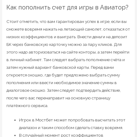
Как пополнить счет для игры в Авиатор?
Стоит отметить, что вам гарантирован успех в игре, если вы
сможете вовремя нажать на летающий самолет, отказаться от
низких коэффициентов и выиграть. Внести деньги на депозит
БК через банковскую карточку можно за пару кликов. Для
этого надо авторизоваться на сайте конторы, а затем перейти
в личный кабинет. Там следует выбрать пополнение счёта и
затем нужный вариант банковской карты. Перед вами
откроется окошко, где будет предложено выбрать сумму
пополнения или ввести необходимое значение суммы в
диалоговое окошко. Затем следует подтвердить действие,
после чего вас перенаправит на основную страницу
платёжного сервиса.
Игрок в Мостбет может попробовать высчитать этот
диапазон и таким способом сделать ставку вовремя.
В случайный момент рост коэффициентов