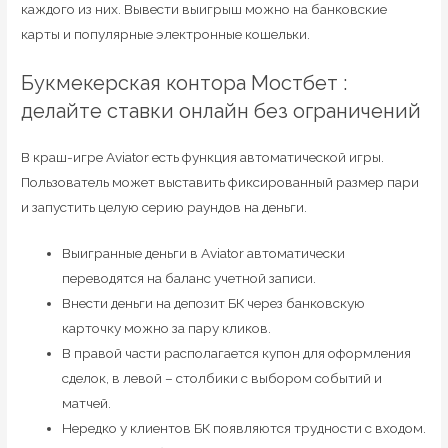
каждого из них. Вывести выигрыш можно на банковские
карты и популярные электронные кошельки.
Букмекерская контора Мостбет :
делайте ставки онлайн без ограничений
В краш-игре Aviator есть функция автоматической игры.
Пользователь может выставить фиксированный размер пари
и запустить целую серию раундов на деньги.
Выигранные деньги в Aviator автоматически
переводятся на баланс учетной записи.
Внести деньги на депозит БК через банковскую
карточку можно за пару кликов.
В правой части располагается купон для оформления
сделок, в левой – столбики с выбором событий и
матчей.
Нередко у клиентов БК появляются трудности с входом.