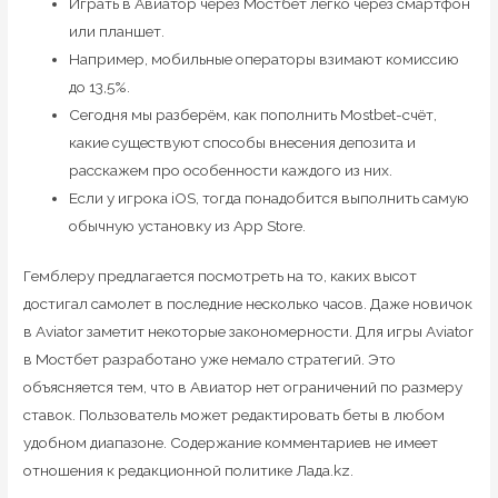
Играть в Авиатор через Мостбет легко через смартфон
или планшет.
Например, мобильные операторы взимают комиссию
до 13,5%.
Сегодня мы разберём, как пополнить Mostbet-счёт,
какие существуют способы внесения депозита и
расскажем про особенности каждого из них.
Если у игрока iOS, тогда понадобится выполнить самую
обычную установку из App Store.
Гемблеру предлагается посмотреть на то, каких высот
достигал самолет в последние несколько часов. Даже новичок
в Aviator заметит некоторые закономерности. Для игры Aviator
в Мостбет разработано уже немало стратегий. Это
объясняется тем, что в Авиатор нет ограничений по размеру
ставок. Пользователь может редактировать беты в любом
удобном диапазоне. Содержание комментариев не имеет
отношения к редакционной политике Лада.kz.