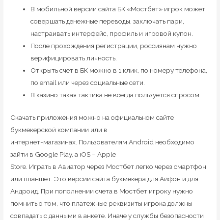
В мобильной версии сайта БК «Мостбет» игрок может
совершать денежные переводы, заключать пари,
настраивать интерфейс, профиль и игровой купон.
После прохождения регистрации, россиянам нужно
верифицировать личность.
Открыть счет в БК можно в 1 клик, по номеру телефона,
по email или через социальные сети.
В казино такая тактика не всегда пользуется спросом.
Скачать приложения можно на официальном сайте
букмекерской компании или в
интернет-магазинах. Пользователям Android необходимо
зайти в Google Play, а iOS – Apple
Store. Играть в Авиатор через Мостбет легко через смартфон
или планшет. Это версии сайта букмекера для Айфон и для
Андроид. При пополнении счета в Мостбет игроку нужно
помнить о том, что платежные реквизиты игрока должны
совпадать с данными в анкете. Иначе у службы безопасности