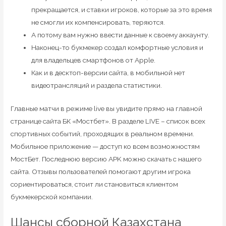
прекращается, и ставки игроков, которые за это время
не смогли их компенсировать, теряются.
А потому вам нужно ввести данные к своему аккаунту.
Наконец-то букмекер создал комфортные условия и
для владельцев смартфонов от Apple.
Как и в десктоп-версии сайта, в мобильной нет
видеотрансляций и раздела статистики.
Главные матчи в режиме live вы увидите прямо на главной
странице сайта БК «Мостбет». В разделе LIVE – список всех
спортивных событий, проходящих в реальном времени.
Мобильное приложение — доступ ко всем возможностям
МостБет. Последнюю версию APK можно скачать с нашего
сайта. Отзывы пользователей помогают другим игрока
сориентироваться, стоит ли становиться клиентом
букмекерской компании.
Шансы сборной Казахстана