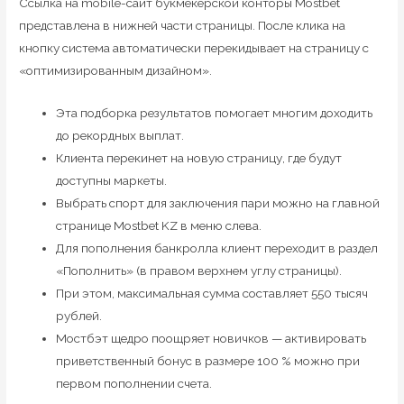
Ссылка на mobile-сайт букмекерской конторы Mostbet
представлена в нижней части страницы. После клика на
кнопку система автоматически перекидывает на страницу с
«оптимизированным дизайном».
Эта подборка результатов помогает многим доходить
до рекордных выплат.
Клиента перекинет на новую страницу, где будут
доступны маркеты.
Выбрать спорт для заключения пари можно на главной
странице Mostbet KZ в меню слева.
Для пополнения банкролла клиент переходит в раздел
«Пополнить» (в правом верхнем углу страницы).
При этом, максимальная сумма составляет 550 тысяч
рублей.
Мостбэт щедро поощряет новичков — активировать
приветственный бонус в размере 100 % можно при
первом пополнении счета.