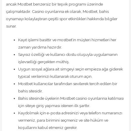
ancak Mostbet benzersiz bir teşvik programı üzerinde
çalışmaktadır. Casino oyunlarına ek olarak, Mostbet, bahis
oynamayı kolaylaştıran çeşitli spor etkinlikleri hakkında bilgiler
sunar.
Kayıt işlemi basittir ve mostbet’in müşteri hizmetleri her
zaman yardıma hazırdır.
Sayısız özelliği ve kullanıcı dostu oluşuyla uygulamanın
işlevselliği gerçekten müthiş.
Uygun sosyal ağlara ait simgeyi seçin empieza ağa giderek
typical verilerinizi kullanarak oturum açın.
Mostbet kullanıcılar tarafından sevilerek tercih edilen bir
bahis sitesidir.
Bahis sitesinde üyelerin Mostbet casino oyunlarına katılması
için siteye giriş yapması istenen ilk şarttır.
Kaydolmak için e-posta adresinizi veya telefon numaranızı
vermeniz, para birimini seçmeniz ve site hüküm ve
koşullarını kabul etmeniz gerekir.