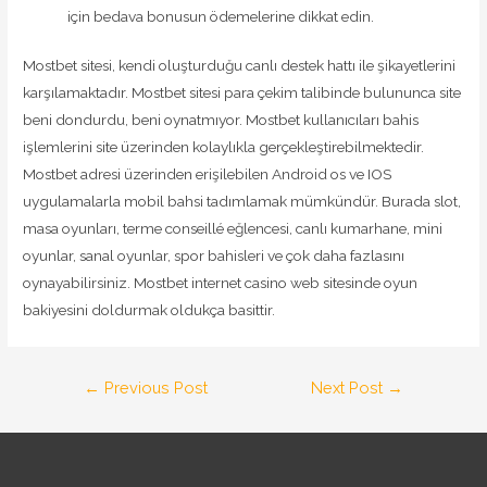
için bedava bonusun ödemelerine dikkat edin.
Mostbet sitesi, kendi oluşturduğu canlı destek hattı ile şikayetlerini
karşılamaktadır. Mostbet sitesi para çekim talibinde bulununca site
beni dondurdu, beni oynatmıyor. Mostbet kullanıcıları bahis
işlemlerini site üzerinden kolaylıkla gerçekleştirebilmektedir.
Mostbet adresi üzerinden erişilebilen Android os ve IOS
uygulamalarla mobil bahsi tadımlamak mümkündür. Burada slot,
masa oyunları, terme conseillé eğlencesi, canlı kumarhane, mini
oyunlar, sanal oyunlar, spor bahisleri ve çok daha fazlasını
oynayabilirsiniz. Mostbet internet casino web sitesinde oyun
bakiyesini doldurmak oldukça basittir.
Post
←
Previous Post
Next Post
→
navigation