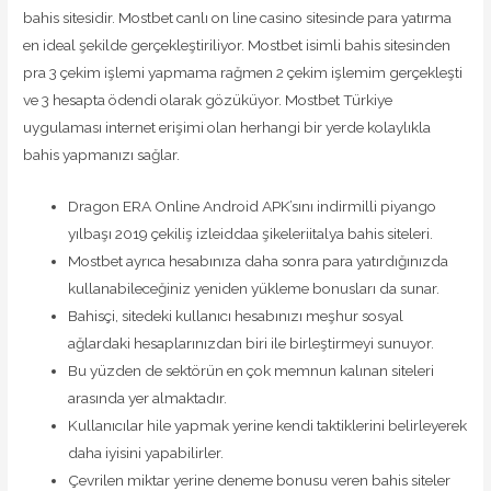
bahis sitesidir. Mostbet canlı on line casino sitesinde para yatırma
en ideal şekilde gerçekleştiriliyor. Mostbet isimli bahis sitesinden
pra 3 çekim işlemi yapmama rağmen 2 çekim işlemim gerçekleşti
ve 3 hesapta ödendi olarak gözüküyor. Mostbet Türkiye
uygulaması internet erişimi olan herhangi bir yerde kolaylıkla
bahis yapmanızı sağlar.
Dragon ERA Online Android APK’sını indirmilli piyango
yılbaşı 2019 çekiliş izleiddaa şikeleriitalya bahis siteleri.
Mostbet ayrıca hesabınıza daha sonra para yatırdığınızda
kullanabileceğiniz yeniden yükleme bonusları da sunar.
Bahisçi, sitedeki kullanıcı hesabınızı meşhur sosyal
ağlardaki hesaplarınızdan biri ile birleştirmeyi sunuyor.
Bu yüzden de sektörün en çok memnun kalınan siteleri
arasında yer almaktadır.
Kullanıcılar hile yapmak yerine kendi taktiklerini belirleyerek
daha iyisini yapabilirler.
Çevrilen miktar yerine deneme bonusu veren bahis siteler