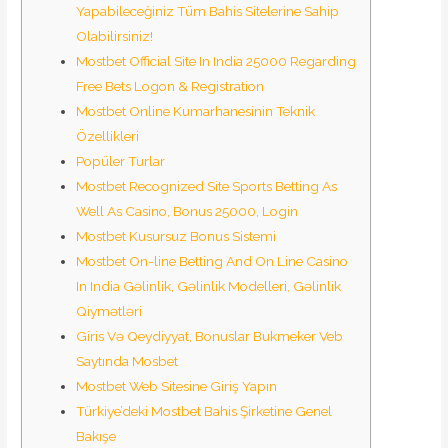
Yapabileceğiniz Tüm Bahis Sitelerine Sahip
Olabilirsiniz!
Mostbet Official Site In India 25000 Regarding
Free Bets Logon & Registration
Mostbet Online Kumarhanesinin Teknik
Özellikleri
Popüler Turlar
Mostbet Recognized Site Sports Betting As
Well As Casino, Bonus 25000, Login
Mostbet Kusursuz Bonus Sistemi
Mostbet On-line Betting And On Line Casino
In India Gəlinlik, Gəlinlik Modelleri, Gəlinlik
Qiymətləri
Giris Və Qeydiyyat, Bonuslar Bukmeker Veb
Saytında Mosbet
Mostbet Web Sitesine Giriş Yapın
Türkiye’deki Mostbet Bahis Şirketine Genel
Bakışе