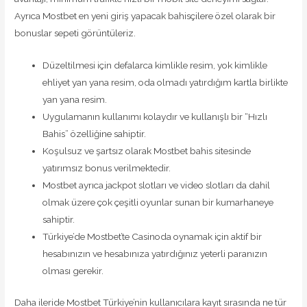
Ayrıca Mostbet en yeni giriş yapacak bahisçilere özel olarak bir
bonuslar sepeti görüntüleriz.
Düzeltilmesi için defalarca kimlikle resim, yok kimlikle
ehliyet yan yana resim, oda olmadı yatırdığım kartla birlikte
yan yana resim.
Uygulamanın kullanımı kolaydır ve kullanışlı bir “Hızlı
Bahis” özelliğine sahiptir.
Koşulsuz ve şartsız olarak Mostbet bahis sitesinde
yatırımsız bonus verilmektedir.
Mostbet ayrıca jackpot slotları ve video slotları da dahil
olmak üzere çok çeşitli oyunlar sunan bir kumarhaneye
sahiptir.
Türkiye’de Mostbet’te Casinoda oynamak için aktif bir
hesabınızın ve hesabınıza yatırdığınız yeterli paranızın
olması gerekir.
Daha ileride Mostbet Türkiye’nin kullanıcılara kayıt sırasında ne tür