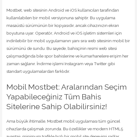
Mostbet, web sitesinin Android ve iOS kullanıcıları tarafından
kullanılabilen bir mobil versiyonuna sahiptir. Bu uygulama
masaüstü sürümünün bir kopyasıdır, ancak cihazınızın ekran
boyutuna uyar. Operatör, Android ve iOS işletim sistemleri için
indirilebilir bir mobil uygulamanın yanı sıra web sitesinin mobil bir
sürümünü de sundu. Bu sayede, bahisçinin resmi web sitesi
çalışmadığında bile spor bahislerine ve kumarhanelere erişim her
zaman sağlanır. İndirme işlemi Instagram veya Twitter gibi
standart uygulamalardan farklıdır.
Mobil Mostbet: Aralarından Seçim
Yapabileceğiniz Tüm Bahis
Sitelerine Sahip Olabilirsiniz!
Ama büyük ihtimalle, Mostbet mobil uygulaması tüm güncel
cihazlarda çalışmak zorunda. Bu özellikler ve modern HTML5
avantajı, minimum trafikle hızlı bir mobil site deneyimi sağlar.