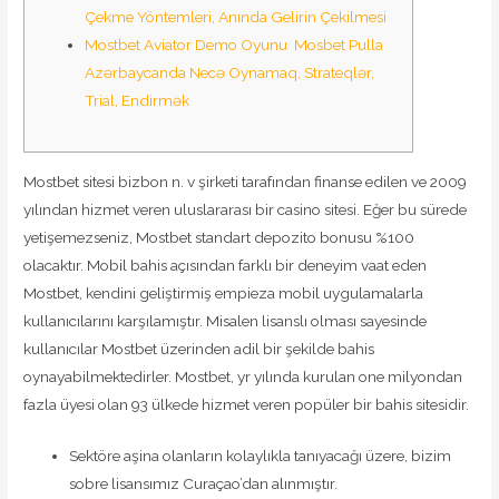
Çekme Yöntemleri, Anında Gelirin Çekilmesi
Mostbet Aviator Demo Oyunu ️ Mosbet Pulla
Azərbaycanda Necə Oynamaq, Strateqlər,
Trial, Endirmək
Mostbet sitesi bizbon n. v şirketi tarafından finanse edilen ve 2009
yılından hizmet veren uluslararası bir casino sitesi. Eğer bu sürede
yetişemezseniz, Mostbet standart depozito bonusu %100
olacaktır. Mobil bahis açısından farklı bir deneyim vaat eden
Mostbet, kendini geliştirmiş empieza mobil uygulamalarla
kullanıcılarını karşılamıştır. Misalen lisanslı olması sayesinde
kullanıcılar Mostbet üzerinden adil bir şekilde bahis
oynayabilmektedirler. Mostbet, yr yılında kurulan one milyondan
fazla üyesi olan 93 ülkede hizmet veren popüler bir bahis sitesidir.
Sektöre aşina olanların kolaylıkla tanıyacağı üzere, bizim
sobre lisansımız Curaçao’dan alınmıştır.