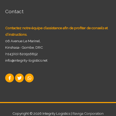
Contact
Contactez notre équipe d’assistance afin de profiter de conseils et
d’instructions.
06 Avenue Le Marinel,
Kinshasa- Gombe, DRC
(+243)(0) 820916852
info@integrity-logistics.net
Copyright © 2026
Integrity Logistics
|
Raviga Corporation