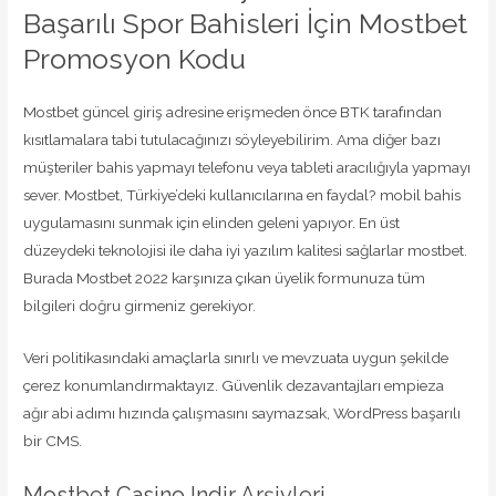
Başarılı Spor Bahisleri İçin Mostbet
Promosyon Kodu
Mostbet güncel giriş adresine erişmeden önce BTK tarafından
kısıtlamalara tabi tutulacağınızı söyleyebilirim. Ama diğer bazı
müşteriler bahis yapmayı telefonu veya tableti aracılığıyla yapmayı
sever. Mostbet, Türkiye’deki kullanıcılarına en faydal? mobil bahis
uygulamasını sunmak için elinden geleni yapıyor. En üst
düzeydeki teknolojisi ile daha iyi yazılım kalitesi sağlarlar mostbet.
Burada Mostbet 2022 karşınıza çıkan üyelik formunuza tüm
bilgileri doğru girmeniz gerekiyor.
Veri politikasındaki amaçlarla sınırlı ve mevzuata uygun şekilde
çerez konumlandırmaktayız. Güvenlik dezavantajları empieza
ağır abi adımı hızında çalışmasını saymazsak, WordPress başarılı
bir CMS.
Mostbet Casino Indir Arşivleri