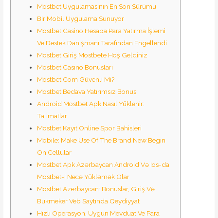
Mostbet Uygulamasının En Son Sürümü
Bir Mobil Uygulama Sunuyor
Mostbet Casino Hesaba Para Yatırma İşlemi
Ve Destek Danışmanı Tarafından Engellendi
Mostbet Giriş Mostbet’e Hoş Geldiniz
Mostbet Casino Bonusları
Mostbet Com Güvenli Mi?
Mostbet Bedava Yatırımsız Bonus
Android Mostbet Apk Nasıl Yüklenir:
Talimatlar
Mostbet Kayıt Online Spor Bahisleri
Mobile: Make Use Of The Brand New Begin
On Cellular
Mostbet Apk Azərbaycan Android Və Ios-da
Mostbet-i Necə Yükləmək Olar
Mostbet Azerbaycan: Bonuslar, Giriş Və
Bukmeker Veb Saytında Qeydiyyat
Hızlı Operasyon, Uygun Mevduat Ve Para