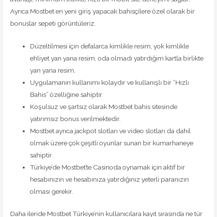
Ayrıca Mostbet en yeni giriş yapacak bahisçilere özel olarak bir
bonuslar sepeti görüntüleriz.
Düzeltilmesi için defalarca kimlikle resim, yok kimlikle
ehliyet yan yana resim, oda olmadı yatırdığım kartla birlikte
yan yana resim.
Uygulamanın kullanımı kolaydır ve kullanışlı bir “Hızlı
Bahis” özelliğine sahiptir.
Koşulsuz ve şartsız olarak Mostbet bahis sitesinde
yatırımsız bonus verilmektedir.
Mostbet ayrıca jackpot slotları ve video slotları da dahil
olmak üzere çok çeşitli oyunlar sunan bir kumarhaneye
sahiptir.
Türkiye’de Mostbet’te Casinoda oynamak için aktif bir
hesabınızın ve hesabınıza yatırdığınız yeterli paranızın
olması gerekir.
Daha ileride Mostbet Türkiye’nin kullanıcılara kayıt sırasında ne tür