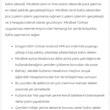
bahis sitesidir. Mostbet canlı on line casino sitesinde para yatırma
en ideal şekilde gerçekleştiriliyor. Mostbet isimli bahis sitesinden
pra 3 çekim işlemi yapmama rağmen 2 çekim işlemim gerçekleşti
ve 3 hesapta ödendi olarak gözüküyor. Mostbet Türkiye
uygulaması internet erişimi olan herhangi bir yerde kolaylıkla
bahis yapmanızı sağlar.
Dragon ERA Online Android APK’sını indirmilli piyango
yılbaşı 2019 çekiliş izleiddaa şikeleriitalya bahis siteleri.
Mostbet ayrıca hesabınıza daha sonra para yatırdığınızda
kullanabileceğiniz yeniden yükleme bonusları da sunar.
Bahisçi, sitedeki kullanıcı hesabınızı meşhur sosyal
ağlardaki hesaplarınızdan biri ile birleştirmeyi sunuyor.
Bu yüzden de sektörün en çok memnun kalınan siteleri
arasında yer almaktadır.
Kullanıcılar hile yapmak yerine kendi taktiklerini belirleyerek
daha iyisini yapabilirler.
Çevrilen miktar yerine deneme bonusu veren bahis siteler