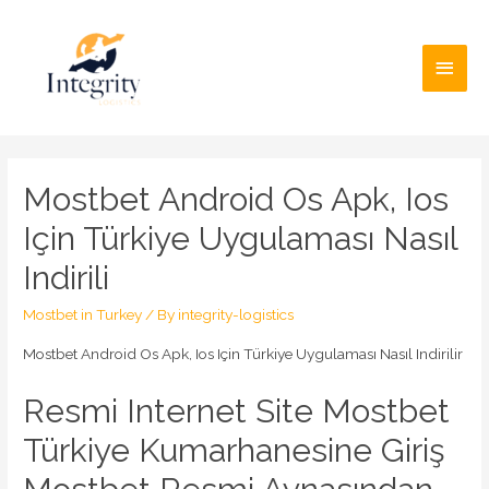
Main
Men
Mostbet Android Os Apk, Ios
Için Türkiye Uygulaması Nasıl
Indirili
Mostbet in Turkey
/ By
integrity-logistics
Mostbet Android Os Apk, Ios Için Türkiye Uygulaması Nasıl Indirilir
Resmi Internet Site Mostbet
Türkiye Kumarhanesine Giriş