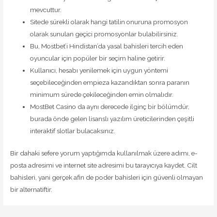
mevcuttur.
Sitede sürekli olarak hangi tatilin onuruna promosyon
olarak sunulan geçici promosyonlar bulabilirsiniz.
Bu, Mostbet’i Hindistan’da yasal bahisleri tercih eden
oyuncular için popüler bir seçim haline getirir.
Kullanıcı, hesabı yenilemek için uygun yöntemi
seçebileceğinden empieza kazandıktan sonra paranın
minimum sürede çekileceğinden emin olmalıdır.
MostBet Casino da aynı derecede ilginç bir bölümdür,
burada önde gelen lisanslı yazılım üreticilerinden çeşitli
interaktif slotlar bulacaksınız.
Bir dahaki sefere yorum yaptığımda kullanılmak üzere adımı, e-
posta adresimi ve internet site adresimi bu tarayıcıya kaydet. Cilt
bahisleri, yani gerçek afin de poder bahisleri için güvenli olmayan
bir alternatiftir.