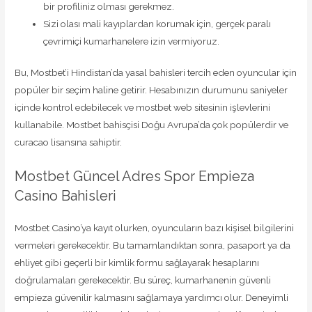
bir profiliniz olması gerekmez.
Sizi olası mali kayıplardan korumak için, gerçek paralı
çevrimiçi kumarhanelere izin vermiyoruz.
Bu, Mostbet’i Hindistan’da yasal bahisleri tercih eden oyuncular için
popüler bir seçim haline getirir. Hesabınızın durumunu saniyeler
içinde kontrol edebilecek ve mostbet web sitesinin işlevlerini
kullanabile. Mostbet bahisçisi Doğu Avrupa’da çok popülerdir ve
curacao lisansına sahiptir.
Mostbet Güncel Adres Spor Empieza
Casino Bahisleri
Mostbet Casino’ya kayıt olurken, oyuncuların bazı kişisel bilgilerini
vermeleri gerekecektir. Bu tamamlandıktan sonra, pasaport ya da
ehliyet gibi geçerli bir kimlik formu sağlayarak hesaplarını
doğrulamaları gerekecektir. Bu süreç, kumarhanenin güvenli
empieza güvenilir kalmasını sağlamaya yardımcı olur. Deneyimli