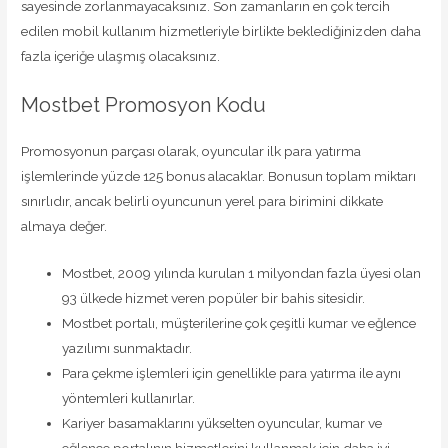
sayesinde zorlanmayacaksınız. Son zamanların en çok tercih
edilen mobil kullanım hizmetleriyle birlikte beklediğinizden daha
fazla içeriğe ulaşmış olacaksınız.
Mostbet Promosyon Kodu
Promosyonun parçası olarak, oyuncular ilk para yatırma
işlemlerinde yüzde 125 bonus alacaklar. Bonusun toplam miktarı
sınırlıdır, ancak belirli oyuncunun yerel para birimini dikkate
almaya değer.
Mostbet, 2009 yılında kurulan 1 milyondan fazla üyesi olan
93 ülkede hizmet veren popüler bir bahis sitesidir.
Mostbet portalı, müşterilerine çok çeşitli kumar ve eğlence
yazılımı sunmaktadır.
Para çekme işlemleri için genellikle para yatırma ile aynı
yöntemleri kullanırlar.
Kariyer basamaklarını yükselten oyuncular, kumar ve
eğlence portalının hizmetlerini kullanmak için daha iyi