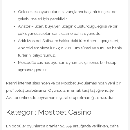
Gelecekteki oyuncuların kazançlarını başarılı bir şekilde
çekebilmeleri için gereklidir.
Aviator – uçan, büyüyen uçağın oluşturduğu eğrisi ve bir
çok oyuncusu olan canlı casino bahis oyunudur.
Artık Mostbet Software hakkındaki tüm önemli gerçekleri,
Android empieza iOS için kurulum süreci ve sunulan bahis
türlerini biliyorsunuz.
Mostbet’te casinos oyunları oynamak için önce bir hesap
açmanız gerekir.
Resmi internet sitesinden ya da Mostbet uygulamasından yeni bir
profil oluşturabilirsiniz. Oyuncuların en sık karşılaştığı endişe,
Aviator online slot oynamanın yasal olup olmadığı sorusudur.
Kategori: Mostbet Casino
En popüler oyunlarda oranlar %1, 5-5 aralığında verilirken, daha