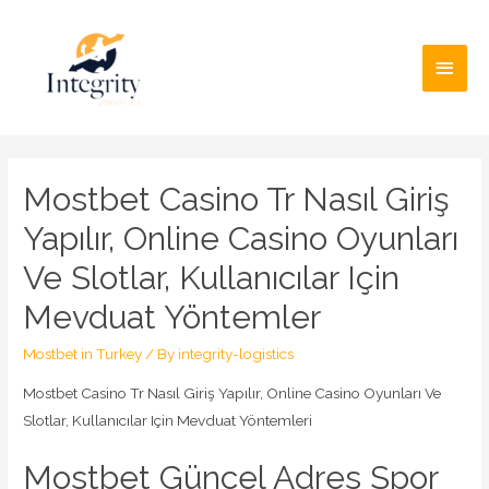
Main
Men
Mostbet Casino Tr Nasıl Giriş
Yapılır, Online Casino Oyunları
Ve Slotlar, Kullanıcılar Için
Mevduat Yöntemler
Mostbet in Turkey
/ By
integrity-logistics
Mostbet Casino Tr Nasıl Giriş Yapılır, Online Casino Oyunları Ve
Slotlar, Kullanıcılar Için Mevduat Yöntemleri
Mostbet Güncel Adres Spor