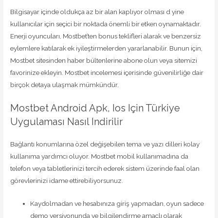
Bilgisayar içinde oldukça az bir alan kaplıyor olması d yine
kullanıcılar için seçici bir noktada önemli bir etken oynamaktadır.
Enerji oyuncuları, Mostbet’ten bonus teklifleri alarak ve benzersiz
eylemlere katılarak ek iyileştirmelerden yararlanabilir. Bunun için,
Mostbet sitesinden haber bültenlerine abone olun veya sitemizi
favorinize ekleyin. Mostbet incelemesi içerisinde güvenilirliğe dair
birçok detaya ulaşmak mümkündür.
Mostbet Android Apk, Ios Için Türkiye
Uygulaması Nasıl Indirilir
Bağlantı konumlarına özel değişebilen tema ve yazı dilleri kolay
kullanıma yardımcı oluyor. Mostbet mobil kullanımadına da
telefon veya tabletlerinizi tercih ederek sistem üzerinde faal olan
görevlerinizi idame ettirebiliyorsunuz.
Kaydolmadan ve hesabınıza giriş yapmadan, oyun sadece
demo versiyonunda ve bilgilendirme amaçlı olarak