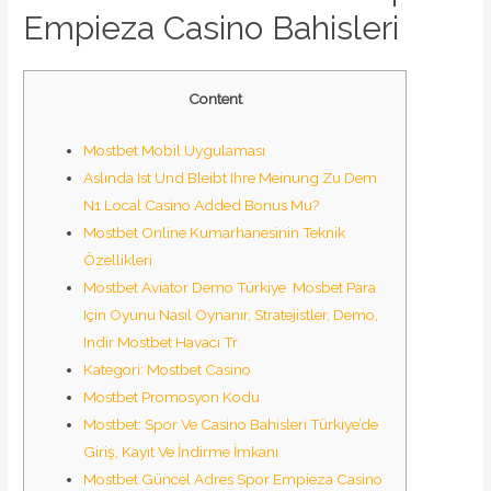
Empieza Casino Bahisleri
Content
Mostbet Mobil Uygulaması
Aslında Ist Und Bleibt Ihre Meinung Zu Dem
N1 Local Casino Added Bonus Mu?
Mostbet Online Kumarhanesinin Teknik
Özellikleri
Mostbet Aviator Demo Türkiye ️ Mosbet Para
Için Oyunu Nasıl Oynanır, Stratejistler, Demo,
Indir Mostbet Havacı Tr
Kategori: Mostbet Casino
Mostbet Promosyon Kodu
Mostbet: Spor Ve Casino Bahisleri Türkiye’de
Giriş, Kayıt Ve İndirme İmkanı
Mostbet Güncel Adres Spor Empieza Casino