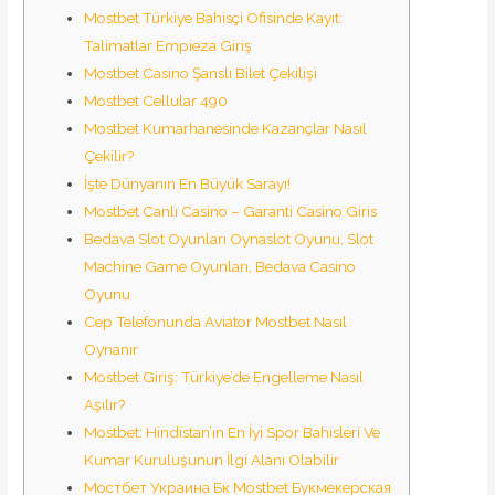
Mostbet Türkiye Bahisçi Ofisinde Kayıt:
Talimatlar Empieza Giriş
Mostbet Casino Şanslı Bilet Çekilişi
Mostbet Cellular 490
Mostbet Kumarhanesinde Kazançlar Nasıl
Çekilir?
İşte Dünyanın En Büyük Sarayı!
Mostbet Canlı Casino – Garanti Casino Giris
Bedava Slot Oyunları Oynaslot Oyunu, Slot
Machine Game Oyunları, Bedava Casino
Oyunu
Cep Telefonunda Aviator Mostbet Nasıl
Oynanır
Mostbet Giriş: Türkiye’de Engelleme Nasıl
Aşılır?
Mostbet: Hindistan’ın En İyi Spor Bahisleri Ve
Kumar Kuruluşunun İlgi Alanı Olabilir
Мостбет Украина Бк Mostbet Букмекерская