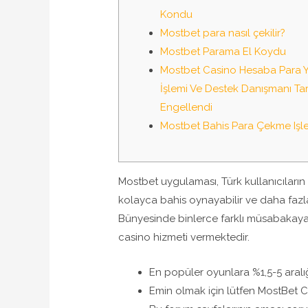
Kondu
Mostbet para nasıl çekilir?
Mostbet Parama El Koydu
Mostbet Casino Hesaba Para Y
İşlemi Ve Destek Danışmanı Ta
Engellendi
Mostbet Bahis Para Çekme Işl
Mostbet uygulaması, Türk kullanıcıları
kolayca bahis oynayabilir ve daha fazla
Bünyesinde binlerce farklı müsabakaya
casino hizmeti vermektedir.
En popüler oyunlara %1,5-5 aralı
Emin olmak için lütfen MostBet Ca