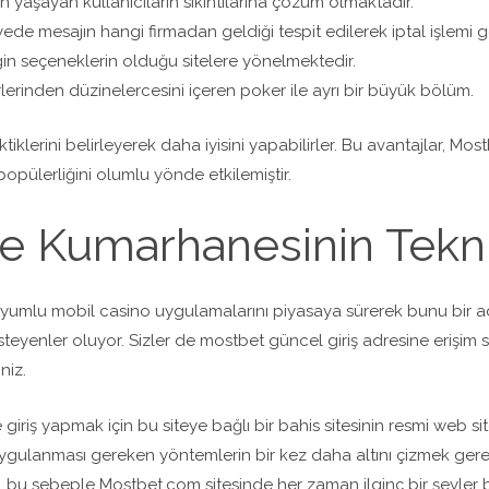
 yaşayan kullanıcıların sıkıntılarına çözüm olmaktadır.
de mesajın hangi firmadan geldiği tespit edilerek iptal işlemi ger
gin seçeneklerin olduğu sitelere yönelmektedir.
erinden düzinelercesini içeren poker ile ayrı bir büyük bölüm.
tiklerini belirleyerek daha iyisini yapabilirler. Bu avantajlar, M
pülerliğini olumlu yönde etkilemiştir.
e Kumarhanesinin Teknik
umlu mobil casino uygulamalarını piyasaya sürerek bunu bir adı
steyenler oluyor. Sizler de mostbet güncel giriş adresine erişim
niz.
 giriş yapmak için bu siteye bağlı bir bahis sitesinin resmi web sit
ygulanması gereken yöntemlerin bir kez daha altını çizmek gere
, bu sebeple Mostbet.com sitesinde her zaman ilginç bir şeyler b