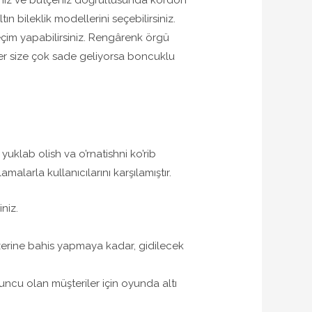
n bileklik modellerini seçebilirsiniz.
eçim yapabilirsiniz. Rengârenk örgü
ller size çok sade geliyorsa boncuklu
uklab olish va o’rnatishni ko’rib
alarla kullanıcılarını karşılamıştır.
niz.
üzerine bahis yapmaya kadar, gidilecek
ncu olan müşteriler için oyunda altı