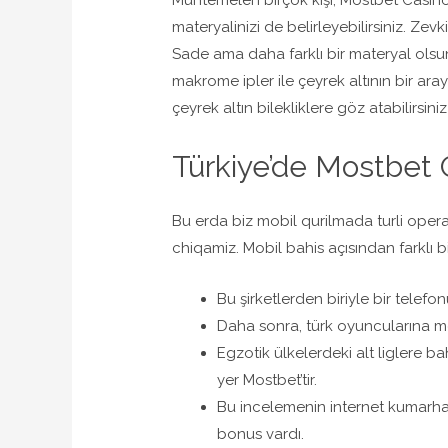
materyalinizi de belirleyebilirsiniz. Zev
Sade ama daha farklı bir materyal olsun
makrome ipler ile çeyrek altının bir ara
çeyrek altın bilekliklere göz atabilirsini
Türkiye’de Mostbet O
Bu erda biz mobil qurilmada turli opera
chiqamiz. Mobil bahis açısından farklı b
Bu şirketlerden biriyle bir telefo
Daha sonra, türk oyuncularına mo
Egzotik ülkelerdeki alt liglere 
yer Mostbet’tir.
Bu incelemenin internet kumarhan
bonus vardı.