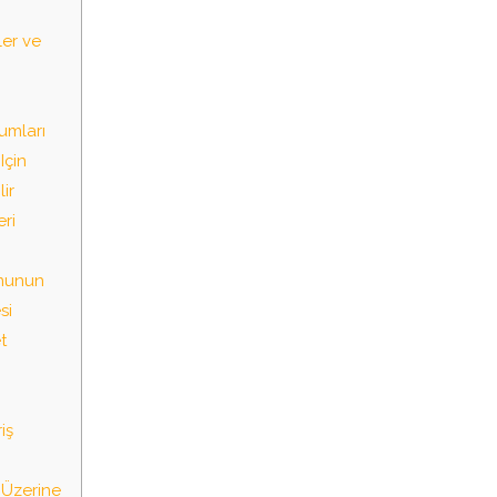
ler ve
umları
Için
lir
eri
rmunun
si
t
iş
 Üzerine