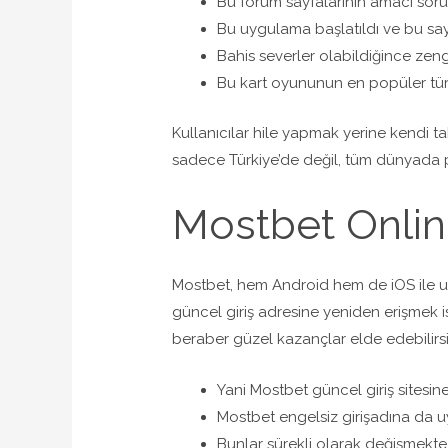
Bu forum sayfalarının amacı sorun
Bu uygulama başlatıldı ve bu saye
Bahis severler olabildiğince zen
Bu kart oyununun en popüler türl
Kullanıcılar hile yapmak yerine kendi tak
sadece Türkiye’de değil, tüm dünyada po
Mostbet Onlin
Mostbet, hem Android hem de iOS ile uy
güncel giriş adresine yeniden erişmek i
beraber güzel kazançlar elde edebilirsi
Yani Mostbet güncel giriş sitesine
Mostbet engelsiz girişadına da u
Bunlar sürekli olarak değişmekte