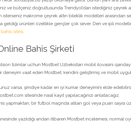
kiniz ve bütçeniz doğrultusunda Trendyol’dan istediğiniz çeyrek altı
 isterseniz makrome çeyrek altın bileklik modelleri arasından s
ya geldiği ürünleri özellikle gençler çok sever. Deri ve ipli mode
z
bahis sitesi
.
nline Bahis Şirketi
tsion tizimlar uchun Mostbet Uzbekistan mobil ilovasini qanday y
ir deneyim vaat eden Mostbet, kendini geliştirmiş ve mobil uygulam
nunuz varsa, şimdiye kadar en iyi kumar deneyimini elde edebilirsi
stbet.com sitesinde nasıl kayıt yapılacağınızı anlatacağız.
bahis yapmaktan, bir futbol maçında atılan gol veya puan sayısı 
esinde yazıldığı andan itibaren Mostbet incelemesi, normal oyu