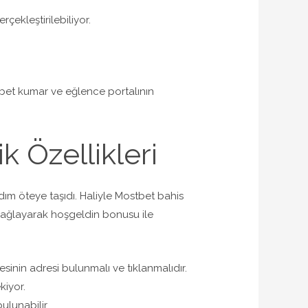
çekleştirilebiliyor.
ostbet kumar ve eğlence portalının
 Özellikleri
m öteye taşıdı. Haliyle Mostbet bahis
 sağlayarak hoşgeldin bonusu ile
esinin adresi bulunmalı ve tıklanmalıdır.
kiyor.
ulunabilir.