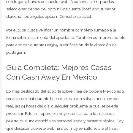
con lugar, a travé s de nuestra web. A continuació n, puedes ​
seleccionar dentro del botó n Una cuenta (botó and superior
derecho) los angeles opció n Consulte su ticket.
Por ello, se busca verificar un nombre completo sumado a la
fecha sobre nacimiento del apostante. También es imprescindible
para apostar durante Bet365 la verificación de la dirección da
postagem.
Guía Completa: Mejores Casas
Con Cash Away En México
Lo más destacado del soporte sobre línea de Codere México es tu
servicio de chat durante línea que está pra solventar en tiempo
real, las 24 horas del día, cualquier problema la cual se pueda
presentar. Esto sin reparo es muy essencial para los usuarios,
puesto que una atención es personalizada y bastante rápida. Hay
que destacar que este web ha sido muy sencillo sobre utilizar,