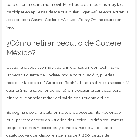
pero en un mecanismo móvil. Mientras la cual, es más muy facil
participar en apuestas desde cualquier lugar. Así, se encuentran la
sección para Casino Codere, YAK, JackPots y Online casino en
Vivo.
¿Cómo retirar peculio de Codere
México?
Utiliza tu dispositivo móvil para iniciar sesió n con technische
universit?t cuenta de Codere. mx. A continuació n, puedes
recopilar la opció n “ Cobro en Book”, situada sobre ela secció n Mi
cuenta (menú superior derecho), e introducir la cantidad para
dinero que anhelas retirar del saldo de tu cuenta online.
Bodog ha sido una plataforma sobre apuestas internacional o
qual permite acceso an usuarios de México. Podrás realizar tus
pagos en pesos mexicanos, y beneficiarse de un dilatado
catálogo, ya que, disponen de más de 3. 200 juegos de