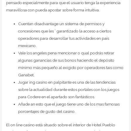
pensado especialmente para que el usuario tenga la experiencia
maravillosa con pueda apostar sobre forma intuitiva.
Cuentan disadvantage un sistema de permisos y
concesiones que les ‘ garantizado la acceso a ciertos
operadores para desarrollar tus actividades en país
mexicano.
Vale los angeles pena mencionar o qual podrás retirar
algunas ganancias de sus bonos haciendo el depósito
mínimo más pequeño al exigido por operadores tais como
Ganabet.
Jugar ing casino en palpitante es una de las tendencias
sobre la actualidad durante estos portales con los juegos
para Codere en el apartado son fantásticos.
Añade an esto que el juego tiene uno de los mas famosas
porcentajes de gusto del casino.
El on line casino está situado sobre el interior de Hotel Pueblo