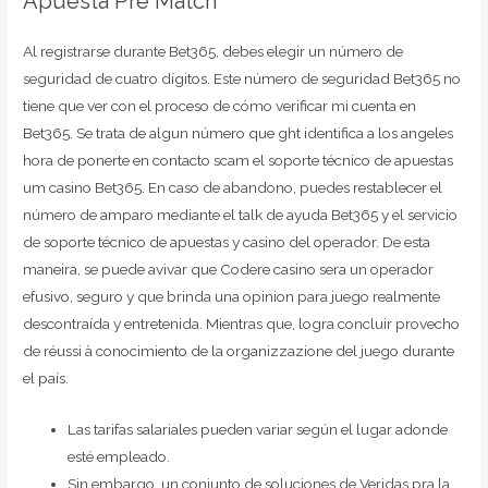
Apuesta Pre Match
Al registrarse durante Bet365, debes elegir un número de
seguridad de cuatro dígitos. Este número de seguridad Bet365 no
tiene que ver con el proceso de cómo verificar mi cuenta en
Bet365. Se trata de algun número que ght identifica a los angeles
hora de ponerte en contacto scam el soporte técnico de apuestas
um casino Bet365. En caso de abandono, puedes restablecer el
número de amparo mediante el talk de ayuda Bet365 y el servicio
de soporte técnico de apuestas y casino del operador. De esta
maneira, se puede avivar que Codere casino sera un operador
efusivo, seguro y que brinda una opinion para juego realmente
descontraída y entretenida. Mientras que, logra concluir provecho
de réussi à conocimiento de la organizzazione del juego durante
el país.
Las tarifas salariales pueden variar según el lugar adonde
esté empleado.
Sin embargo, un conjunto de soluciones de Veridas pra la