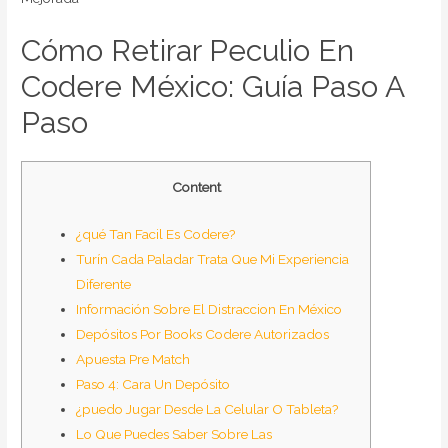
Cómo Retirar Peculio En
Codere México: Guía Paso A
Paso
Content
¿qué Tan Facil Es Codere?
Turín Cada Paladar Trata Que Mi Experiencia
Diferente
Información Sobre El Distraccion En México
Depósitos Por Books Codere Autorizados
Apuesta Pre Match
Paso 4: Cara Un Depósito
¿puedo Jugar Desde La Celular O Tableta?
Lo Que Puedes Saber Sobre Las