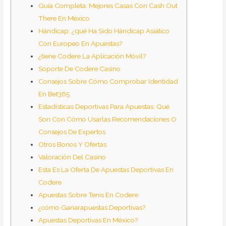
Guía Completa: Mejores Casas Con Cash Out
There En México
Hándicap: ¿qué Ha Sido Hándicap Asiático
Con Europeo En Apuestas?
¿tiene Codere La Aplicación Móvil?
Soporte De Codere Casino
Consejos Sobre Cómo Comprobar Identidad
En Bet365
Estadísticas Deportivas Para Apuestas: Qué
Son Con Cómo Usarlas Recomendaciones O
Consejos De Expertos
Otros Bonos Y Ofertas
Valoración Del Casino
Esta Es La Oferta De Apuestas Deportivas En
Codere
Apuestas Sobre Tenis En Codere
¿cómo Ganarapuestas Deportivas?
Apuestas Deportivas En México?