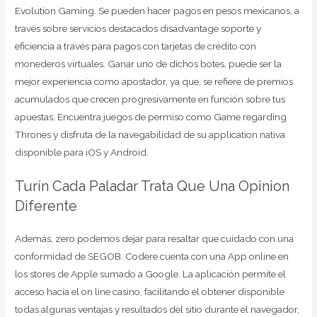
Evolution Gaming. Se pueden hacer pagos en pesos mexicanos, a
través sobre servicios destacados disadvantage soporte y
eficiencia a través para pagos con tarjetas de crédito con
monederos virtuales. Ganar uno de dichos botes, puede ser la
mejor experiencia como apostador, ya que, se refiere de premios
acumulados que crecen progresivamente en función sobre tus
apuestas. Encuentra juegos de permiso como Game regarding
Thrones y disfruta de la navegabilidad de su application nativa
disponible para iOS y Android.
Turín Cada Paladar Trata Que Una Opinion
Diferente
Además, zero podemos dejar para resaltar que cuidado con una
conformidad de SEGOB. Codere cuenta con una App online en
los stores de Apple sumado a Google. La aplicación permite el
acceso hacia el on line casino, facilitando el obtener disponible
todas algunas ventajas y resultados del sitio durante el navegador,