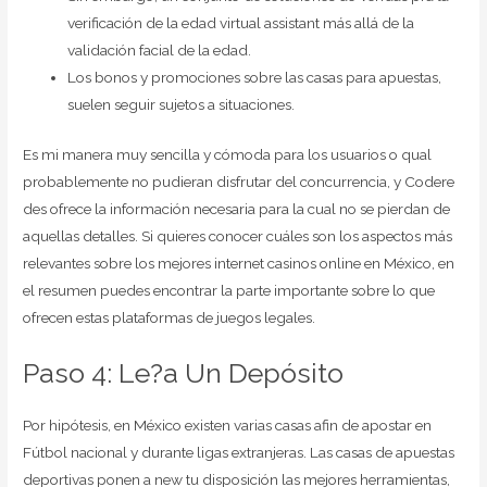
verificación de la edad virtual assistant más allá de la
validación facial de la edad.
Los bonos y promociones sobre las casas para apuestas,
suelen seguir sujetos a situaciones.
Es mi manera muy sencilla y cómoda para los usuarios o qual
probablemente no pudieran disfrutar del concurrencia, y Codere
des ofrece la información necesaria para la cual no se pierdan de
aquellas detalles. Si quieres conocer cuáles son los aspectos más
relevantes sobre los mejores internet casinos online en México, en
el resumen puedes encontrar la parte importante sobre lo que
ofrecen estas plataformas de juegos legales.
Paso 4: Le?a Un Depósito
Por hipótesis, en México existen varias casas afin de apostar en
Fútbol nacional y durante ligas extranjeras. Las casas de apuestas
deportivas ponen a new tu disposición las mejores herramientas,