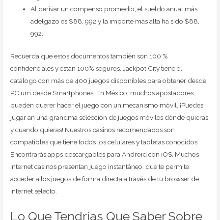
Al derivar un compenso promedio, el sueldo anual más
adelgazo es $88, 992 y la importe más alta ha sido $88,
992.
Recuerda que estos documentos también son 100 %
confidenciales y están 100% seguros. Jackpot City tiene el
catálogo con más de 400 juegos disponibles para obtener desde
PC um desde Smartphones. En México, muchos apostadores
pueden querer hacer el juego con un mecanismo móvil. ¡Puedes
jugar an una grandma selección de juegos móviles dónde quieras
y cuando quieras! Nuestros casinos recomendados son
compatibles que tiene todos los celulares y tabletas conocidos
Encontrarás apps descargables para Android con iOS. Muchos
internet casinos presentan juego instantáneo, que te permite
acceder a los juegos de forma directa a través de tu browser de
internet selecto.
Lo Que Tendrías Que Saber Sobre