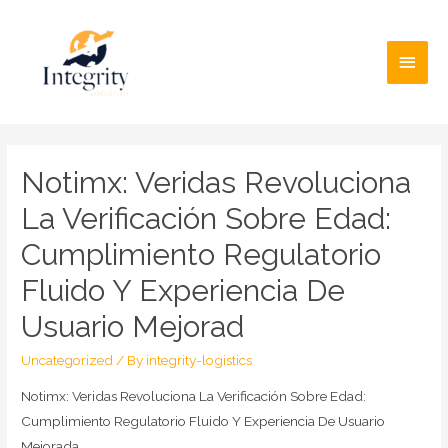
Main
Men
Notimx: Veridas Revoluciona
La Verificación Sobre Edad:
Cumplimiento Regulatorio
Fluido Y Experiencia De
Usuario Mejorad
Uncategorized
/ By
integrity-logistics
Notimx: Veridas Revoluciona La Verificación Sobre Edad:
Cumplimiento Regulatorio Fluido Y Experiencia De Usuario
Mejorada