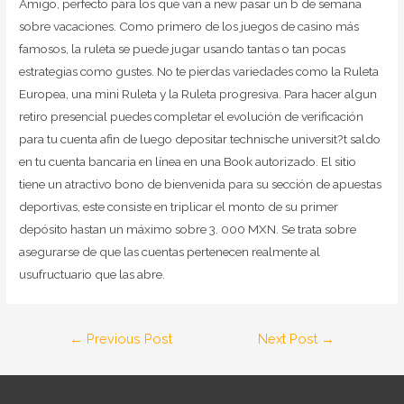
Amigo, perfecto para los que van a new pasar un b de semana
sobre vacaciones. Como primero de los juegos de casino más
famosos, la ruleta se puede jugar usando tantas o tan pocas
estrategias como gustes. No te pierdas variedades como la Ruleta
Europea, una mini Ruleta y la Ruleta progresiva. Para hacer algun
retiro presencial puedes completar el evolución de verificación
para tu cuenta afin de luego depositar technische universit?t saldo
en tu cuenta bancaria en línea en una Book autorizado. El sitio
tiene un atractivo bono de bienvenida para su sección de apuestas
deportivas, este consiste en triplicar el monto de su primer
depósito hastan un máximo sobre 3. 000 MXN. Se trata sobre
asegurarse de que las cuentas pertenecen realmente al
usufructuario que las abre.
Post
←
Previous Post
Next Post
→
navigation