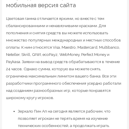
мобильная версия сайта
Цветовая гамма отличается яркими, но вместе с тем
сбалансированными и ненавязчивыми красками. Для
пополнения и снятия средств вы можете использовать
множество популярных международных и местных способов
оплаты. К ним относятся Visa, Maestro, Mastercard, Multibanco,
Neteller, Skrill, QIWI, ecoPayz, WebMoney, Perfect Money и
Paykasa. Заявки на вывод средств обрабатываются в течение
24 часов. Однако сумма, которую вы можете снять,
ограничена максимальным лимитом вашего банка. Все эти
разработчики программного обеспечения усердно работали
над созданием разнообразных игр, которые понравятся
широкому кругу игроков.
Зеркало Пин Ап на сегодня является рабочим, что
позволяет игрокам не терять время на изучение
технических особенностей, а продолжать играть.