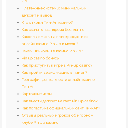
Up
Платежные системы: минимальный
депозит и вывод
Кто открыл Пин-Ап казино?
Как скачать на андроид бесплатно
Каковы лимиты на вывод средств из
онлайн казино Pin Up в месяц?
Зачем Пинкоины в казино Pin Up?
Pin up casino бонусы
Как приступить к игре в Pin-up casino?
Как пройти верификацию в пин ап?
География деятельности онлайн казино
Пин Ап
Карточные игры
Как внести депозит на счёт Pin Up casino?
Как попасть на официальный сайт Пин-Ап?
Отзывы реальных игроков об игорном
клубе Pin Up казино