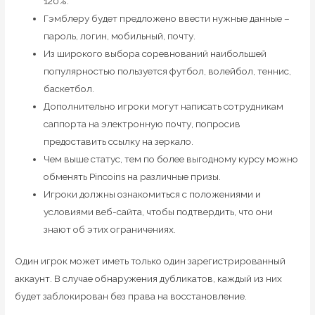
120%.
Гэмблеру будет предложено ввести нужные данные –
пароль, логин, мобильный, почту.
Из широкого выбора соревнований наибольшей
популярностью пользуется футбол, волейбол, теннис,
баскетбол.
Дополнительно игроки могут написать сотрудникам
саппорта на электронную почту, попросив
предоставить ссылку на зеркало.
Чем выше статус, тем по более выгодному курсу можно
обменять Pincoins на различные призы.
Игроки должны ознакомиться с положениями и
условиями веб-сайта, чтобы подтвердить, что они
знают об этих ограничениях.
Один игрок может иметь только один зарегистрированный
аккаунт. В случае обнаружения дубликатов, каждый из них
будет заблокирован без права на восстановление.