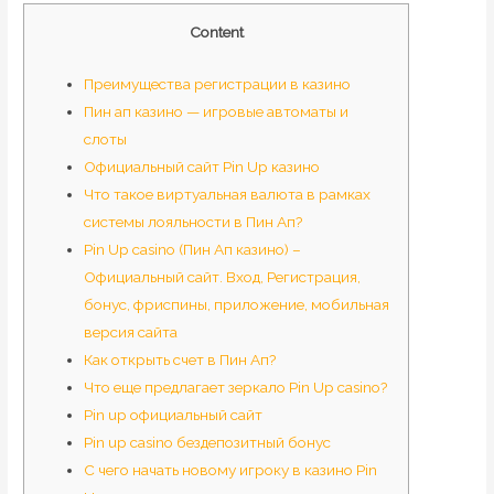
Content
Преимущества регистрации в казино
Пин ап казино — игровые автоматы и
слоты
Официальный сайт Pin Up казино
Что такое виртуальная валюта в рамках
системы лояльности в Пин Ап?
Pin Up casino (Пин Ап казино) –
Официальный сайт. Вход, Регистрация,
бонус, фриспины, приложение, мобильная
версия сайта
Как открыть счет в Пин Ап?
Что еще предлагает зеркало Pin Up casino?
Pin up официальный сайт
Pin up casino бездепозитный бонус
С чего начать новому игроку в казино Pin