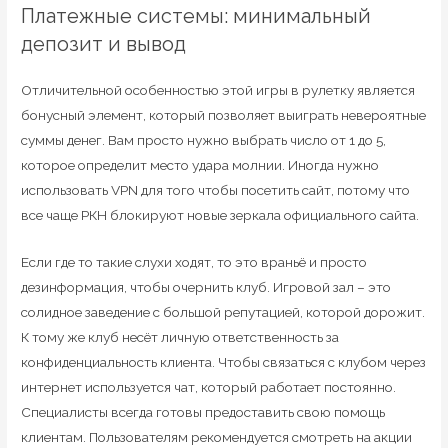
Платежные системы: минимальный
депозит и вывод
Отличительной особенностью этой игры в рулетку является
бонусный элемент, который позволяет выиграть невероятные
суммы денег. Вам просто нужно выбрать число от 1 до 5,
которое определит место удара молнии. Иногда нужно
использовать VPN для того чтобы посетить сайт, потому что
все чаще РКН блокируют новые зеркала официального сайта.
Если где то такие слухи ходят, то это враньё и просто
дезинформация, чтобы очернить клуб. Игровой зал – это
солидное заведение с большой репутацией, которой дорожит.
К тому же клуб несёт личную ответственность за
конфиденциальность клиента. Чтобы связаться с клубом через
интернет используется чат, который работает постоянно.
Специалисты всегда готовы предоставить свою помощь
клиентам. Пользователям рекомендуется смотреть на акции