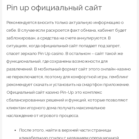
Pin up официальный сайт
Рекомендуется вносить только актуальную информацию о
себе. В случае если раскроется факт обмана, кабинет будет
заблокирован, а средства на счете аннулируются. В
ситуациях, когда официальный сайт попадает под запрет,
спасет зеркало Pin Up casino. В остальном – сайт такой же
функциональный, где сохранены возможности для
развлечений. В мобильный формат сайт этого онлайн-казино
не переключается, поэтому для комфортной игры, гемблинг
рекомендует скачать и установить на смартфон приложение.
Официальный сайт казино Pin-Up это комплекс
сбалансированных решений и функций, которые позволяют
клиентам игорного дома получать максимальное
наслаждение от игрового процесса.
После этого, найти в верхней части страницы
кликабельную ссылку с названием операционной