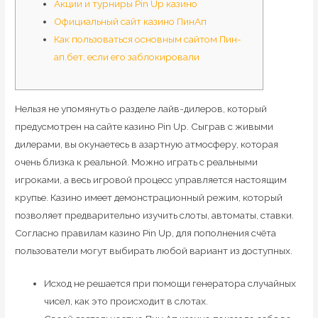
Акции и турниры Pin Up казино
Официальный сайт казино ПинАп
Как пользоваться основным сайтом Пин-
ап.бет, если его заблокировали
Нельзя не упомянуть о разделе лайв-дилеров, который
предусмотрен на сайте казино Pin Up. Сыграв с живыми
дилерами, вы окунаетесь в азартную атмосферу, которая
очень близка к реальной. Можно играть с реальными
игроками, а весь игровой процесс управляется настоящим
крупье. Казино имеет демонстрационный режим, который
позволяет предварительно изучить слоты, автоматы, ставки.
Согласно правилам казино Pin Up, для пополнения счёта
пользователи могут выбирать любой вариант из доступных.
Исход не решается при помощи генератора случайных
чисел, как это происходит в слотах.