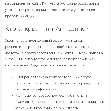
на официальном сайте Пин-Ап, также казино рассылает на
указанные в регистрации номера и адреса уведомления о
проведении акций.
Кто открыл Пин-Ап казино?
Здесь присутствует хороший ассортимент дисциплин,
роспись и коэффициенты. Если проблем с входом нет,
достаточно просто ввести данные и нажать «Вход». Далее на
указанный номер телефона придет код подтверждения,
который нужно будет ввести в специальное поле.
Выбирая для поиска зеркала сторонний ресурс
пользователю необходимо убедиться в правдивости
получаемой информации.
Казино делает все возможное, чтобы помочь
лудоманам, предоставляя советы и рекомендации всем
зависимым игроками и близким людям.