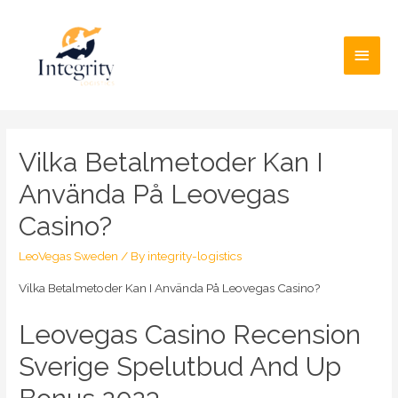
Main
Men
Vilka Betalmetoder Kan I
Använda På Leovegas
Casino?
LeoVegas Sweden
/ By
integrity-logistics
Vilka Betalmetoder Kan I Använda På Leovegas Casino?
Leovegas Casino Recension
Sverige Spelutbud And Up