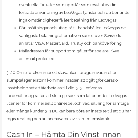
eventuella förluster som uppstår som resultat av din
fortsatta användning av LeoVegas tjänster och du bör under
inga omständigheter få återbetalning från LeoVegas.
För insättningar och uttag så tillhandahåller LeoVegas de
vanligaste betalningsalternativen som utöver Swish dull
annat är VISA, MasterCard, Trustly, och banköverföring.
Mailadressen för support som gäller för spelare i Swe
är [email protected].
3. 20 Om e förekommer ett skavanker i programvaran eller
slumptalsgeneratorn kommer insatsen att ogiltigförklaras o
insatsbeloppet att återbetalas till dig. 3. 3 LeoVegas
förbehåller sig rätten att sluta ge spel som faller under LeoVegas
licenser för kommersiellt onlinespel och vadhållning för samtliga
eller många kunder. 3. 1 Du kan bara göra en insats se till att du har
registrerat dig och är innehavaren av 1st medlemskonto.
Cash In – Hämta Din Vinst Innan