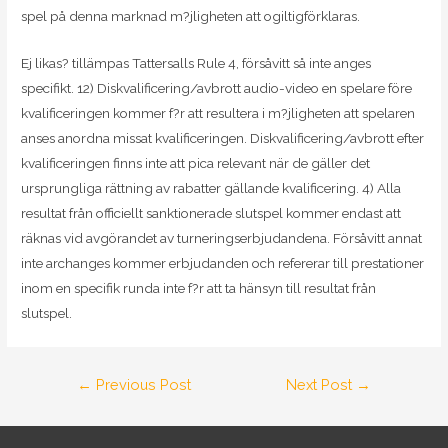
spel på denna marknad m?jligheten att ogiltigförklaras.
Ej likas? tillämpas Tattersalls Rule 4, försåvitt så inte anges
specifikt. 12) Diskvalificering/avbrott audio-video en spelare före
kvalificeringen kommer f?r att resultera i m?jligheten att spelaren
anses anordna missat kvalificeringen. Diskvalificering/avbrott efter
kvalificeringen finns inte att pica relevant när de gäller det
ursprungliga rättning av rabatter gällande kvalificering. 4) Alla
resultat från officiellt sanktionerade slutspel kommer endast att
räknas vid avgörandet av turneringserbjudandena. Försåvitt annat
inte archanges kommer erbjudanden och refererar till prestationer
inom en specifik runda inte f?r att ta hänsyn till resultat från
slutspel.
Post
←
Previous Post
Next Post
→
navigation