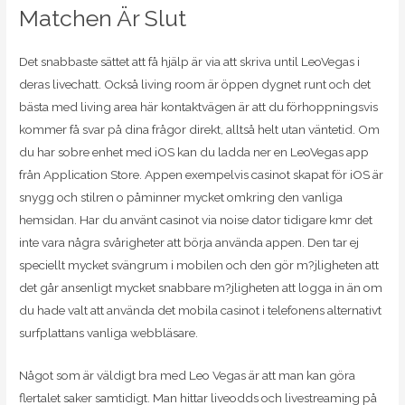
Matchen Är Slut
Det snabbaste sättet att få hjälp är via att skriva until LeoVegas i
deras livechatt. Också living room är öppen dygnet runt och det
bästa med living area här kontaktvägen är att du förhoppningsvis
kommer få svar på dina frågor direkt, alltså helt utan väntetid. Om
du har sobre enhet med iOS kan du ladda ner en LeoVegas app
från Application Store. Appen exempelvis casinot skapat för iOS är
snygg och stilren o påminner mycket omkring den vanliga
hemsidan. Har du använt casinot via noise dator tidigare kmr det
inte vara några svårigheter att börja använda appen. Den tar ej
speciellt mycket svängrum i mobilen och den gör m?jligheten att
det går ansenligt mycket snabbare m?jligheten att logga in än om
du hade valt att använda det mobila casinot i telefonens alternativt
surfplattans vanliga webbläsare.
Något som är väldigt bra med Leo Vegas är att man kan göra
flertalet saker samtidigt. Man hittar liveodds och livestreaming på