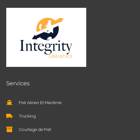
Services
Fret Aérien Et Maritime
Trucking
Courtage de Fret