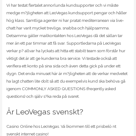
Vi har testat flertalet annorlunda kundsupporter och vi måste
medge m?jligheten att LeoVegas kundsupport pengar och håller
hög klass. Samtliga agenter ni har pratat mediterranean via live-
chatt har varit mycket trevliga, snabba och hjälpsamma.
Detsamma gäller mailkontakten hos LeoVegas då det sällan tar
mer än ett par timmar att få svar. Supportledarna på LeoVegas
verkar p? allvar ha lyckats att hitta ett stabilt team som förstår hur
viktigt det är att ge kunderna bra service. Vi testade också att
verifiera ett konto på sina sida och även detta gick på under ett
dygn. Det enda minuset här är m?jligheten att de verkar medvetet
ha lagt chatten lite dolt så att du exempelvis kund ska behöva gå
igenom COMMONLY ASKED QUESTIONS (freqently asked
questions) och själv s?ka reda på svaret.
Är LeoVegas svenskt?
Casino Online hos LeoVegas. Vä lkommen till ett prisbelö nt
svenskt internet casino!