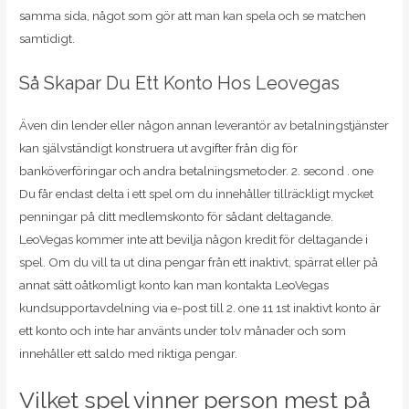
samma sida, något som gör att man kan spela och se matchen
samtidigt.
Så Skapar Du Ett Konto Hos Leovegas
Även din lender eller någon annan leverantör av betalningstjänster
kan självständigt konstruera ut avgifter från dig för
banköverföringar och andra betalningsmetoder. 2. second . one
Du får endast delta i ett spel om du innehåller tillräckligt mycket
penningar på ditt medlemskonto för sådant deltagande.
LeoVegas kommer inte att bevilja någon kredit för deltagande i
spel. Om du vill ta ut dina pengar från ett inaktivt, spärrat eller på
annat sätt oåtkomligt konto kan man kontakta LeoVegas
kundsupportavdelning via e-post till 2. one 11 1st inaktivt konto är
ett konto och inte har använts under tolv månader och som
innehåller ett saldo med riktiga pengar.
Vilket spel vinner person mest på