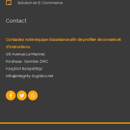
Solution en E-Commerce
Contact
Contactez notre équipe d’assistance afin de profiter de conseils et
d’instructions.
06 Avenue Le Marinel,
Kinshasa- Gombe, DRC
(+243)(0) 820916852
info@integrity-logistics.net