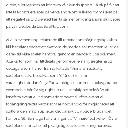
direkt, eller igenom att kontakta vå r kundsupport. Tä nk på f?r att
inte lå konstruera spel på verka andra områ living room i livet på
ett negativt sä tt. Du enkelt kan lä sa mer omkring ansvarsfullt spel
på vå r webbsida LeoSafePlay. com.
2) Alla evenemang relaterade till rabatter om härjningståg/ultra-
kill betraktas endast att skett om de meddelas i matchen (eller del
därav till vilka spelet hänförs) genom en banderoll på skärmen.
Alla kartor som har tilldelats genom evenemangsreglerna till
deltagare som härrör från så kallade “Vinnare” i actually
spelplanen ska betraktas som “0” (noll) min för
varaktighetsändamål. 5) För varaktighet kommer spelavgörande
exempelvis hänför sig right up until varaktighet också f?r att
innefatta eventuell tid som erfordras att slutföra eventuell
förlängning/extra kartor som är nödvändig för m?jligheten att
slutföra den match up (eller del därav), till vilket erbjudandet
hänförs. 38) Samtliga hänvisningar till “Vinnare” och/eller “Övre”
spelplanen fortsätter att pica giltigt oavsett omkring huruvida