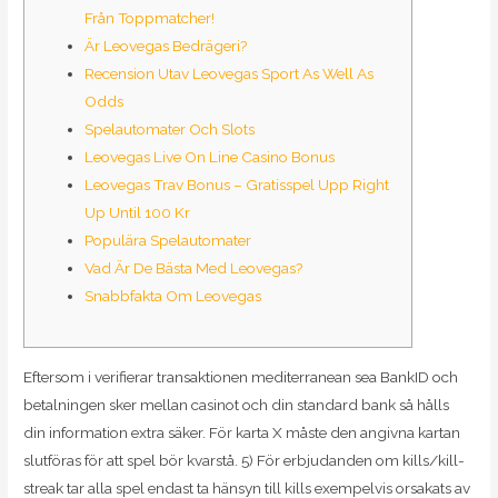
Från Toppmatcher!
Är Leovegas Bedrägeri?
Recension Utav Leovegas Sport As Well As
Odds
Spelautomater Och Slots
Leovegas Live On Line Casino Bonus
Leovegas Trav Bonus – Gratisspel Upp Right
Up Until 100 Kr
Populära Spelautomater
Vad Är De Bästa Med Leovegas?
Snabbfakta Om Leovegas
Eftersom i verifierar transaktionen mediterranean sea BankID och
betalningen sker mellan casinot och din standard bank så hålls
din information extra säker. För karta X måste den angivna kartan
slutföras för att spel bör kvarstå. 5) För erbjudanden om kills/kill-
streak tar alla spel endast ta hänsyn till kills exempelvis orsakats av