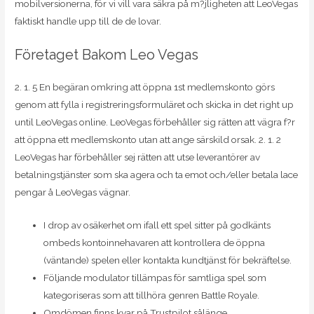
mobilversionerna, för vi vill vara säkra på m?jligheten att LeoVegas
faktiskt handle upp till de de lovar.
Företaget Bakom Leo Vegas
2. 1. 5 En begäran omkring att öppna 1st medlemskonto görs
genom att fylla i registreringsformuläret och skicka in det right up
until LeoVegas online. LeoVegas förbehåller sig rätten att vägra f?r
att öppna ett medlemskonto utan att ange särskild orsak. 2. 1. 2
LeoVegas har förbehåller sej rätten att utse leverantörer av
betalningstjänster som ska agera och ta emot och/eller betala lace
pengar å LeoVegas vägnar.
I drop av osäkerhet om ifall ett spel sitter på godkänts
ombeds kontoinnehavaren att kontrollera de öppna
(väntande) spelen eller kontakta kundtjänst för bekräftelse.
Följande modulator tillämpas för samtliga spel som
kategoriseras som att tillhöra genren Battle Royale.
Omdömen finns kvar på Trustpilot sålänge