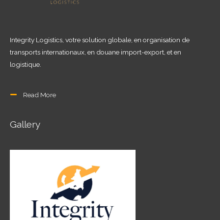
Integrity Logistics, votre solution globale, en organisation de
transports internationaux, en douane import-export, et en
logistique.
Read More
Gallery