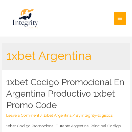
Main
Men
1xbet Argentina
1xbet Codigo Promocional En
Argentina Productivo 1xbet
Promo Code
Leave a Comment
/
1xbet Argentina
/ By
integrity-logistics
1xbet Codigo Promocional Durante Argentina ️ Principal Codigo