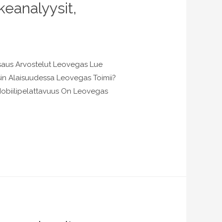
eanalyysit,
tsaus Arvostelut Leovegas Lue
in Alaisuudessa Leovegas Toimii?
Mobiilipelattavuus On Leovegas