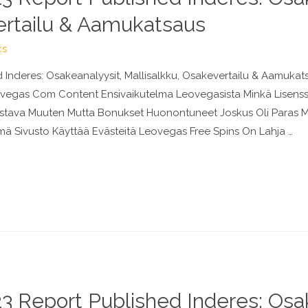
ertailu & Aamukatsaus
cs
Inderes: Osakeanalyysit, Mallisalkku, Osakevertailu & Aamuka
eovegas Com Content Ensivaikutelma Leovegasista Minkä Lisenss
Loistava Muuten Mutta Bonukset Huonontuneet Joskus Oli Paras 
ä Sivusto Käyttää Evästeitä Leovegas Free Spins On Lahja …
 Report Published Inderes: Osak