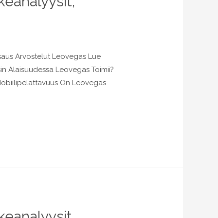
eanalyysit,
tsaus Arvostelut Leovegas Lue
in Alaisuudessa Leovegas Toimii?
Mobiilipelattavuus On Leovegas
eanalyysit,