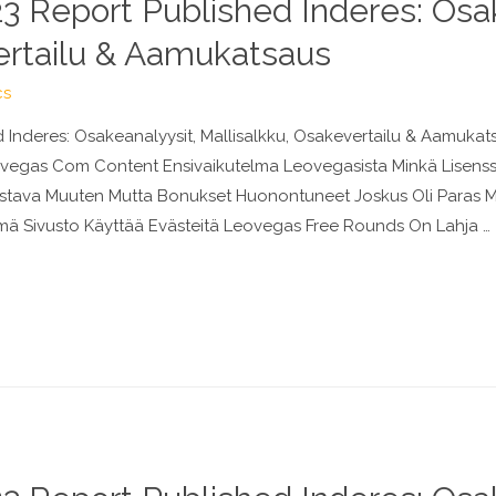
 Report Published Inderes: Osak
ertailu & Aamukatsaus
cs
Inderes: Osakeanalyysit, Mallisalkku, Osakevertailu & Aamuka
eovegas Com Content Ensivaikutelma Leovegasista Minkä Lisenss
Loistava Muuten Mutta Bonukset Huonontuneet Joskus Oli Paras 
mä Sivusto Käyttää Evästeitä Leovegas Free Rounds On Lahja …