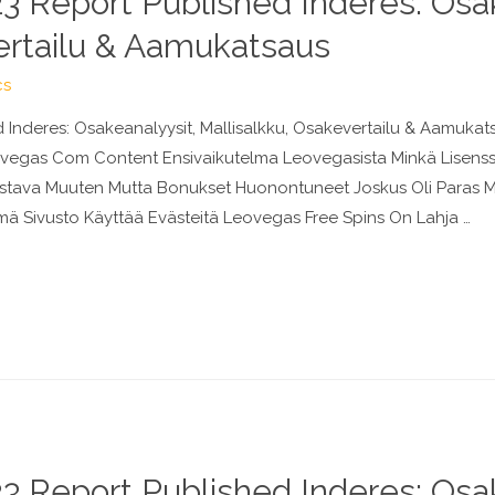
 Report Published Inderes: Osak
ertailu & Aamukatsaus
cs
Inderes: Osakeanalyysit, Mallisalkku, Osakevertailu & Aamuka
eovegas Com Content Ensivaikutelma Leovegasista Minkä Lisenss
Loistava Muuten Mutta Bonukset Huonontuneet Joskus Oli Paras 
ä Sivusto Käyttää Evästeitä Leovegas Free Spins On Lahja …
 Report Published Inderes: Osak