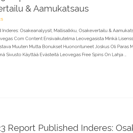
ertailu & Aamukatsaus
cs
Inderes: Osakeanalyysit, Mallisalkku, Osakevertailu & Aamuka
eovegas Com Content Ensivaikutelma Leovegasista Minkä Lisenss
Loistava Muuten Mutta Bonukset Huonontuneet Joskus Oli Paras 
ä Sivusto Käyttää Evästeitä Leovegas Free Spins On Lahja …
 Report Published Inderes: Osak