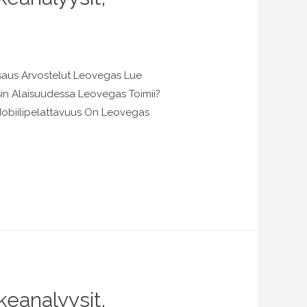
tsaus Arvostelut Leovegas Lue
in Alaisuudessa Leovegas Toimii?
Mobiilipelattavuus On Leovegas
eanalyysit,