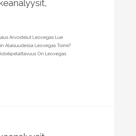
eanalyysit,
tsaus Arvostelut Leovegas Lue
in Alaisuudessa Leovegas Toimii?
Mobiilipelattavuus On Leovegas