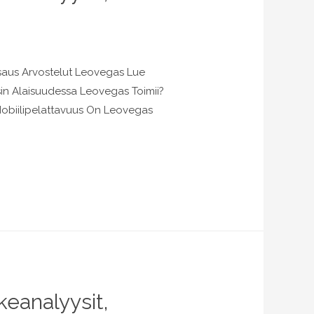
tsaus Arvostelut Leovegas Lue
in Alaisuudessa Leovegas Toimii?
Mobiilipelattavuus On Leovegas
eanalyysit,