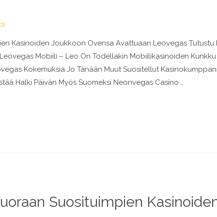
cs
ien Kasinoiden Joukkoon Ovensa Avattuaan Leovegas Tutustu
Leovegas Mobiili – Leo On Todellakin Mobiilikasinoiden Kunkku 
vegas Kokemuksia Jo Tänään Muut Suositellut Kasinokumppani
stää Halki Päivän Myös Suomeksi Neonvegas Casino …
uoraan Suosituimpien Kasinoide