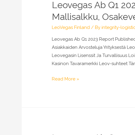
Leovegas Ab Q1 2023
Mallisalkku, Osakev
LeoVegas Finland
/ By
integrity-logisti
Leovegas Ab Q1 2023 Report Published 
Asiakkaiden Arvosteluja Yrityksestä L
Leovegasin Lisenssit Ja Turvallisuus 
Kasinon Tavaramerkki Leov-suhteet Tä
Leovegas
Read More »
Ab
Q1
2023
Report
Published
Inderes: