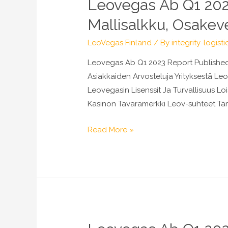
Leovegas Ab Q1 2023
Osakeanalyysit,
Mallisalkku,
Mallisalkku, Osakev
Osakevertailu
&
LeoVegas Finland
/ By
integrity-logisti
Aamukatsaus
Leovegas Ab Q1 2023 Report Published 
Asiakkaiden Arvosteluja Yrityksestä L
Leovegasin Lisenssit Ja Turvallisuus 
Kasinon Tavaramerkki Leov-suhteet Tä
Leovegas
Read More »
Ab
Q1
2023
Report
Published
Inderes:
Osakeanalyysit,