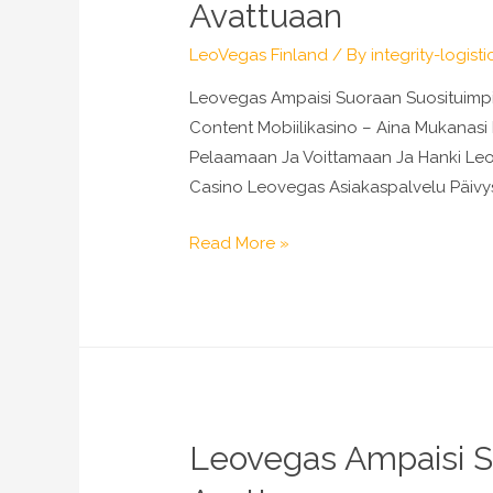
Avattuaan
Osakevertailu
&
LeoVegas Finland
/ By
integrity-logisti
Aamukatsaus
Leovegas Ampaisi Suoraan Suosituimp
Content Mobiilikasino – Aina Mukanasi 
Pelaamaan Ja Voittamaan Ja Hanki Leo
Casino Leovegas Asiakaspalvelu Päivy
Leovegas
Read More »
Ampaisi
Suoraan
Suosituimpien
Kasinoiden
Joukkoon
Ovensa
Leovegas Ampaisi S
Avattuaan