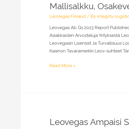
Mallisalkku,
Mallisalkku, Osakev
Osakevertailu
&
LeoVegas Finland
/ By
integrity-logisti
Aamukatsaus
Leovegas Ab Q1 2023 Report Published 
Asiakkaiden Arvosteluja Yrityksestä L
Leovegasin Lisenssit Ja Turvallisuus 
Kasinon Tavaramerkki Leov-suhteet Täm
Leovegas
Read More »
Ab
Q1
2023
Report
Published
Inderes:
Leovegas Ampaisi S
Osakeanalyysit,
Mallisalkku,