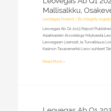
Leovegas Ab Q1 2023
Mallisalkku,
Mallisalkku, Osakev
Osakevertailu
&
LeoVegas Finland
/ By
integrity-logisti
Aamukatsaus
Leovegas Ab Q1 2023 Report Published 
Asiakkaiden Arvosteluja Yrityksestä L
Leovegasin Lisenssit Ja Turvallisuus 
Kasinon Tavaramerkki Leov-suhteet Täm
Leovegas
Read More »
Ab
Q1
2023
Report
Published
Inderes:
Leovegas Ab Q1 2023
Osakeanalyysit,