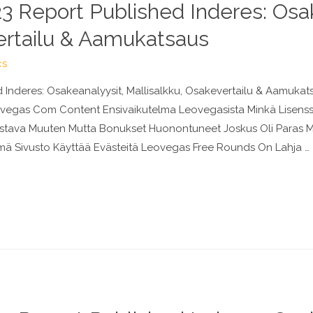
 Report Published Inderes: Osak
ertailu & Aamukatsaus
cs
Inderes: Osakeanalyysit, Mallisalkku, Osakevertailu & Aamuka
eovegas Com Content Ensivaikutelma Leovegasista Minkä Lisenss
Loistava Muuten Mutta Bonukset Huonontuneet Joskus Oli Paras 
mä Sivusto Käyttää Evästeitä Leovegas Free Rounds On Lahja …