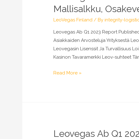
Mallisalkku,
Mallisalkku, Osakev
Osakevertailu
&
LeoVegas Finland
/ By
integrity-logisti
Aamukatsaus
Leovegas Ab Q1 2023 Report Published 
Asiakkaiden Arvosteluja Yrityksestä L
Leovegasin Lisenssit Ja Turvallisuus 
Kasinon Tavaramerkki Leov-suhteet Täm
Leovegas
Read More »
Ab
Q1
2023
Report
Published
Inderes:
Leovegas Ab Q1 2023
Osakeanalyysit,