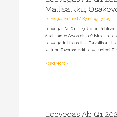
Mallisalkku,
Mallisalkku, Osakev
Osakevertailu
&
LeoVegas Finland
/ By
integrity-logisti
Aamukatsaus
Leovegas Ab Q1 2023 Report Published 
Asiakkaiden Arvosteluja Yrityksestä L
Leovegasin Lisenssit Ja Turvallisuus 
Kasinon Tavaramerkki Leov-suhteet Täm
Leovegas
Read More »
Ab
Q1
2023
Report
Published
Inderes:
Leovegas Ab Q1 2023
Osakeanalyysit,