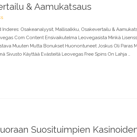
ertailu & Aamukatsaus
cs
Inderes: Osakeanalyysit, Mallisalkku, Osakevertailu & Aamuka
eovegas Com Content Ensivaikutelma Leovegasista Minkä Lisenss
Loistava Muuten Mutta Bonukset Huonontuneet Joskus Oli Paras 
ä Sivusto Käyttää Evästeitä Leovegas Free Spins On Lahja …
uoraan Suosituimpien Kasinoide