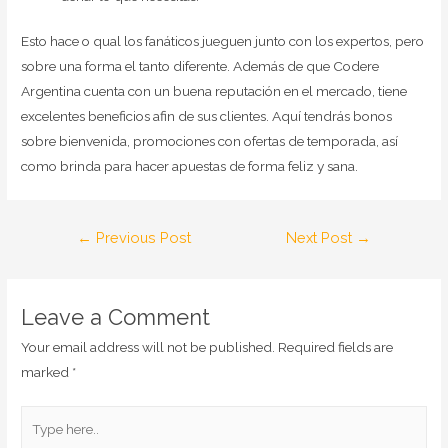
Esto hace o qual los fanáticos jueguen junto con los expertos, pero
sobre una forma el tanto diferente. Además de que Codere
Argentina cuenta con un buena reputación en el mercado, tiene
excelentes beneficios afin de sus clientes. Aquí tendrás bonos
sobre bienvenida, promociones con ofertas de temporada, así
como brinda para hacer apuestas de forma feliz y sana.
Post
←
Previous Post
Next Post
→
navigation
Leave a Comment
Your email address will not be published.
Required fields are
marked
*
Type
here..