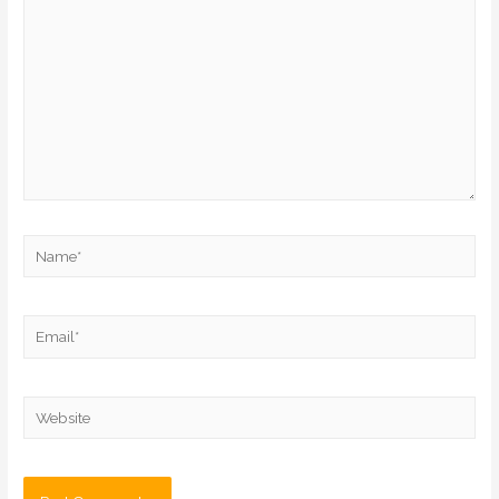
Name*
Email*
Website