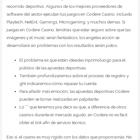
recorrido deportivo. Algunos de los mejores proveedores de
software del sector ejecutan tus juegos en Codere Casino, incluido
Playtech, NetEnt, Gaming1, Microgaming, y muchos demas. Si
juegas en Codere Casino, tendrías que estar seguro sobre que las
imágenes y el music serán fantásticos, los angeles acción se
desarrollará sin problemas con los resultados serán justos.
El problema es que están ideadas inprimoluogo para el
público de las apuestas deportivas.
También profundizaremos sobre el proceso de registro y
ght indicaremos cómo repasar tu cuenta.
Para añadir más emoción, las apuestas deportivas Codere
pueden se tornar realizadas en palpitante.
Lo “” que tenemos pra decir es que, a diferencia de otros
casinos durante el mercado agudo, en Codere no es fácil
obter el link afin de servicio técnico.
Eso sí, el casino es muy rígido con los datos que proporcionás. No