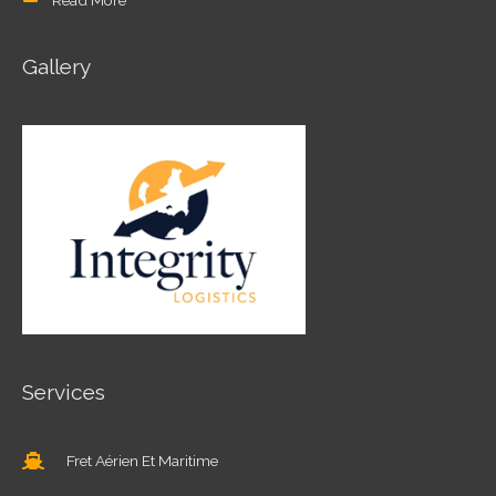
Read More
Gallery
Services
Fret Aérien Et Maritime