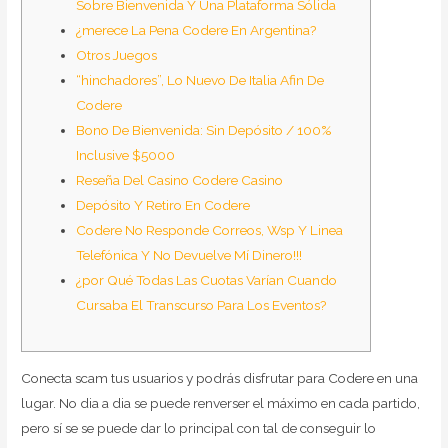
Sobre Bienvenida Y Una Plataforma Sólida
¿merece La Pena Codere En Argentina?
Otros Juegos
“hinchadores”, Lo Nuevo De Italia Afin De
Codere
Bono De Bienvenida: Sin Depósito / 100%
Inclusive $5000
Reseña Del Casino Codere Casino
Depósito Y Retiro En Codere
Codere No Responde Correos, Wsp Y Linea
Telefónica Y No Devuelve Mí Dinero!!!
¿por Qué Todas Las Cuotas Varían Cuando
Cursaba El Transcurso Para Los Eventos?
Conecta scam tus usuarios y podrás disfrutar para Codere en una
lugar. No dia a dia se puede renverser el máximo en cada partido,
pero sí se se puede dar lo principal con tal de conseguir lo