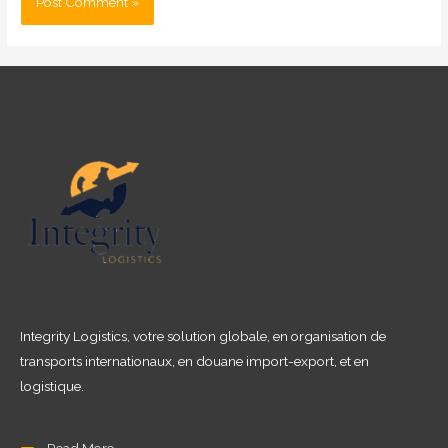
Integrity Logistics, votre solution globale, en organisation de
transports internationaux, en douane import-export, et en
logistique.