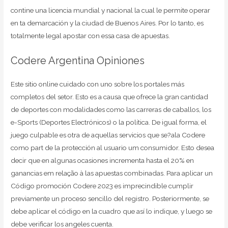
contine una licencia mundial y nacional la cual le permite operar
en ta demarcación y la ciudad de Buenos Aires. Por lo tanto, es
totalmente legal apostar con essa casa de apuestas.
Codere Argentina Opiniones
Este sitio online cuidado con uno sobre los portales más
completos del setor. Esto es a causa que ofrece la gran cantidad
de deportes con modalidades como las carreras de caballos, los
e-Sports (Deportes Electrónicos) o la política. De igual forma, el
juego culpable es otra de aquellas servicios que se?ala Codere
como part de la protección al usuario um consumidor. Esto desea
decir que en algunas ocasiones incrementa hasta el 20% en
ganancias em relação à las apuestas combinadas. Para aplicar un
Código promoción Codere 2023 es imprecindible cumplir
previamente un proceso sencillo del registro. Posteriormente, se
debe aplicar el código en la cuadro que así lo indique, y luego se
debe verificar los angeles cuenta.