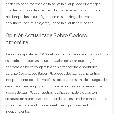
podés colocar información falsa, ya la cual puede que tengas
problemas más adelante cuando intentes executar algún retiro.
No siempre los la cual figuran en mis rankings de “más
populares”, son mis mejores juegos la cual tiene el casino.
Opinión Actualizada Sobre Codere
Argentina
Asimismo, apostar el 100% del premio, tomando en cuenta afin de
esto solo las apuestas resueltas. Cabe destacar que alegría
bonificación no es compatible con otras ofertas disponibles
durante Codere. bet. fladem?l. Juegos de Azar es una surtidor
independiente de información sobre casinos sumado a juegos de
casino en línea, simply no controlada por ningún operador de
juegos de azar. Todas nuestras reseñas sumado a guías son
creadas con honestidad, de acuerdo con este mejor conocimiento
y juicio de los miembros de nuestro equipo de expertos
independientes.