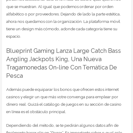
que se muestran. Al igual que podemos ordenar por orden
alfabético o por proveedores. Dejando de lado la parte estética,
ahora nos quedamos con la organización. La plataforma móvil
tiene un design más cómodo, adonde cada categoría tiene su
espacio.
Blueprint Gaming Lanza Large Catch Bass
Angling Jackpots King, Una Nueva
Tragamonedas On-line Con Temática De
Pesca
Además puede equiparar los bonos que ofrecen estos internet
casinos y elegir un que más votre convenga para emplear por
dinero real. Quizá el catálogo de juegos en su sección de casino
en línea es el obstáculo principal.
Dependiendo del método, se te pedirán algunos datos afin de
finalmente hacer clic en “Pagar”. Es importante saber o qual solo