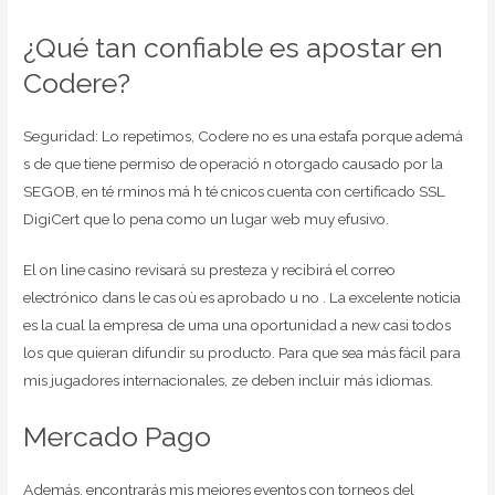
¿Qué tan confiable es apostar en
Codere?
Seguridad: Lo repetimos, Codere no es una estafa porque ademá
s de que tiene permiso de operació n otorgado causado por la
SEGOB, en té rminos má h té cnicos cuenta con certificado SSL
DigiCert que lo pena como un lugar web muy efusivo.
El on line casino revisará su presteza y recibirá el correo
electrónico dans le cas où es aprobado u no . La excelente noticia
es la cual la empresa de uma una oportunidad a new casi todos
los que quieran difundir su producto. Para que sea más fácil para
mis jugadores internacionales, ze deben incluir más idiomas.
Mercado Pago
Además, encontrarás mis mejores eventos con torneos del