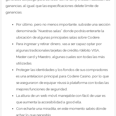
ganancias, al igual que las especificaciones delete límite de
ganancias.
Por último, pero no menos importante, subsiste una sección
denominada “Nuestras salas” donde podrás enterarte la
ubicación de algunas principales salas sobre Codere.
Para ingresar y retirar dinero, vas a ser capaz optar por
algunas tradicionales tarjetas de crédito/débito VISA,
Master card y Maestro, algunas cuales son todas las más
utilizadas.
Proteger las identidades y los fondos de sus compradores
es una antelacion principal para Codere Casino, por lo que
se aseguraron de equipar réussi à plataforma con todas las
mejores funciones de seguridad.
La altura de un web móvil manejable con fácil de usar es
que aumenta la accesibilidad a good ella.
Con echarle una miradita, en este momento sabés dónde
achar lo que necesitás.