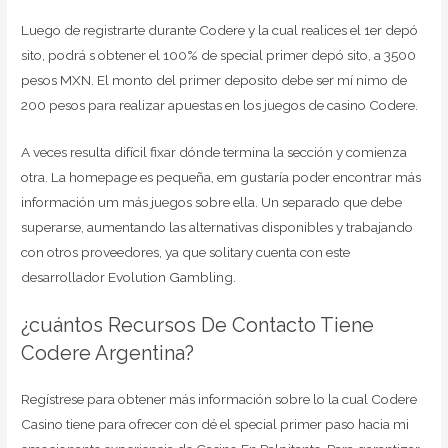
Luego de registrarte durante Codere y la cual realices el 1er depó
sito, podrá s obtener el 100% de special primer depó sito, a 3500
pesos MXN. El monto del primer deposito debe ser mí nimo de
200 pesos para realizar apuestas en los juegos de casino Codere.
A veces resulta difícil fixar dónde termina la sección y comienza
otra. La homepage es pequeña, em gustaría poder encontrar más
información um más juegos sobre ella. Un separado que debe
superarse, aumentando las alternativas disponibles y trabajando
con otros proveedores, ya que solitary cuenta con este
desarrollador Evolution Gambling.
¿cuántos Recursos De Contacto Tiene
Codere Argentina?
Regístrese para obtener más información sobre lo la cual Codere
Casino tiene para ofrecer con dé el special primer paso hacia mi