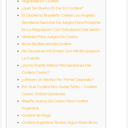
Registrate En Codere
¿qué Tan Bueno Es Dar En Codere?
El Gobierno Brasileño Creará Los Angeles
Secretaría Nacional De Juegos Para Prosperar
En La Regulación Con Tributación Del Sector
Variedad Para Juegos De Casino
Bono De Bienvenida Codere
No Devuelven Mi Dinero Con Me Bloquearon
La Cuenta
¿cómo Puedo Retirar Mis Ganancias Del
Codere Casino?
¿ofrecen Un Recibo Por Primer Depósito?
Por Qué Codere Nos Gusta Tanto – Codere
Casino Online Opiniones
Reseña Acerca De Casino Para Codere
Argentina
Codere No Paga
Codere Argentina Tendrá Algun Buen Bono