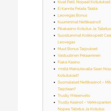
Kivat Pelit, Nopeat Kotiutukset
Ei Kannta Pelata Täällä
Leovegas Bonus
Kuumimmat Nettikasinot!
Pikakasino Kotiutus Ja Talletus
Suosituimmat Kolikkopelit Casi
Leovegas
Muut Bonus Tarjoukset
Vastuullinen Pelaaminen
Flaksi Kasino
⚡millä Maksutavalla Saan No
Kotiutukset?
Suomalaiset Nettikasinot – Mit
Tarjotaan?
Trustly Yhteenveto
Trustly Kasinot – Verkkopankin
Nopea Talletus Ja Kotiutus