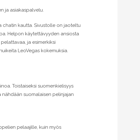
en ja asiakaspalvelu.
chatin kautta. Sivustolle on jaoteltu
lppoa. Helpon käytettävyyden ansiosta
 pelattavaa, ja esimerkiksi
n huikeita LeoVegas kokemuksia.
noa. Toistaiseksi suomenkielisyys
ä nähdään suomalaisen pelinjajan
opelien pelaajille, kuin myös