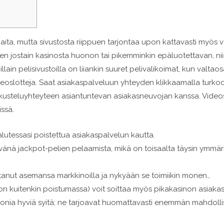
aita, mutta sivustosta riippuen tarjontaa upon kattavasti myös vanh
ten jostain kasinosta huonon tai pikemminkin epäluotettavan, ni
joillain pelisivustoilla on liiankin suuret pelivalikoimat, kun valt
deoslotteja. Saat asiakaspalveluun yhteyden klikkaamalla turkoo
skusteluyhteyteen asiantuntevan asiakasneuvojan kanssa. Videos
issä.
lutessasi poistettua asiakaspalvelun kautta.
änä jackpot-pelien pelaamista, mikä on toisaalta täysin ymmärret
ttanut asemansa markkinoilla ja nykyään se toimiikin monen…
on kuitenkin poistumassa) voit soittaa myös pikakasinon asiaka
nia hyviä syitä; ne tarjoavat huomattavasti enemmän mahdollisuu