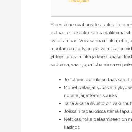
Pelaajalle
Yleensä ne ovat uusille asiakkaille parh
pelaajille. Tekeekö kapea valikoima sit
kyllä silmään. Voisi sanoa niinkin, että 
muutamien tiettyjen pelivalmistajien vi
yhteystietosi, minkä jälkeen pääset ke
sadoissa, vaan jopa tuhansissa eri pele
Jo tulleen bonuksen taas saat ha
Monet pelaajat suosivat nykypäiv
nousta järjettömin suuriksi.
Tänä aikana sivusto on vakiinnu
Joissain tapauksissa (tämä tapa 
Nettikasinolla pelaamiseen on mo
kasinot.