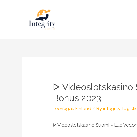
ᐅ Videoslotskasino 
Bonus 2023
LeoVegas Finland
/ By
integrity-logisti
ᐅ Videoslotskasino Suomi » Lue Vedon