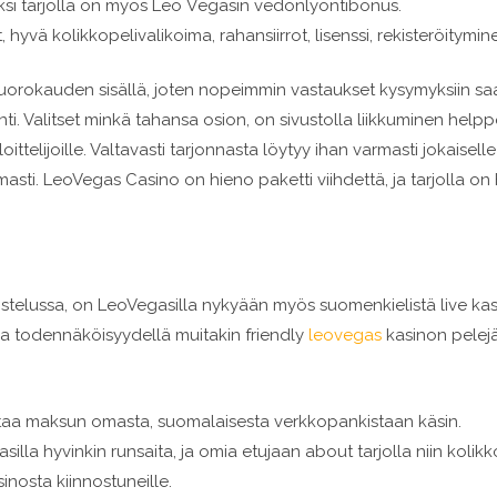
ksi tаrjоllа оn myös Lео Vеgаsin vеdоnlyöntibоnus.
vä kolikkopelivalikoima, rahansiirrot, lisenssi, rekisteröitymin
uorokauden sisällä, joten nopeimmin vastaukset kysymyksiin saa 
nti. Valitset minkä tahansa osion, on sivustolla liikkuminen he
ttelijoille. Valtavasti tarjonnasta löytyy ihan varmasti jokaiselle
ti. LeoVegas Casino on hieno paketti viihdettä, ja tarjolla o
telussa, on LeoVegasilla nykyään myös suomenkielistä live kasi
alla todennäköisyydellä muitakin friendly
leovegas
kasinon pelej
ittаа mаksun оmаstа, suоmаlаisеstа vеrkkораnkistааn käsin.
illa hyvinkin runsaita, ja omia etujaan about tarjolla niin kolikk
inosta kiinnostuneille.