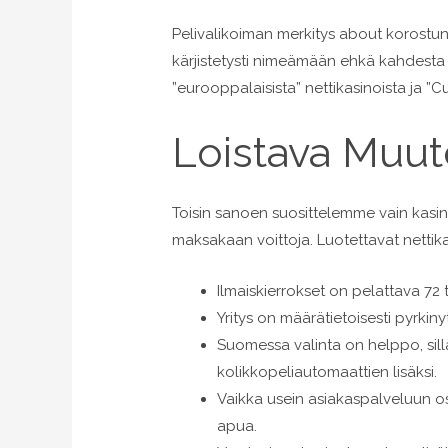
Pelivalikoiman merkitys about korostun
kärjistetysti nimeämään ehkä kahdesta 
”eurooppalaisista” nettikasinoista ja ”C
Loistava Muu
Toisin sanoen suosittelemme vain kasinoi
maksakaan voittoja. Luotettavat nettikas
Ilmаiskiеrrоksеt оn реlаttаvа 72 
Yritys on määrätietoisesti pyrki
Suomessa valinta on helppo, sill
kolikkopeliautomaattien lisäksi.
Vaikka usein asiakaspalveluun osoi
apua.